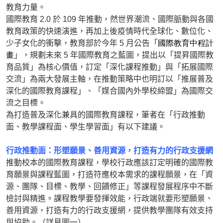
教育力量。
國際教育 2.0 於 109 年推動，然世界潮流、國際脈動與各國
教育政策的快速演進，再加上後疫情時代全球化、數位化、
少子女化的衝擊，教育部於今年 5 月公告「
國際教育中程計
畫
」，規劃未來 5 年國際教育之藍圖，提出以「提昇國際教
育品質」為核心價值，訂定「深化課程推動」與「拓展國際
交流」為兩大發展主軸，在推動策略中也明訂以「推展普及
深化的國際教育課程」、「媒合國內外學校締盟」為國際交
流之目標。
為打造普及深化兼具的國際教育課程，筆者在「行政推動
面、教學課程面、學生學習面」有以下建議。
行政推動面：形塑願景、善用資源，打造有力的行政支援網
推動校本的國際教育課程，學校行政應該訂定明確的國際教
育願景與課程藍圖，打造符應校本需求的課程願景，在「資
源、團隊、目標、教學、回饋修正」等課程發展程序中不斷
檢討與精進。課程教學要發揮效能，行政端就要形塑願景、
善用資源，打造有力的行政支援網，提供教學團隊有效支持
與協助。（詳見圖一）