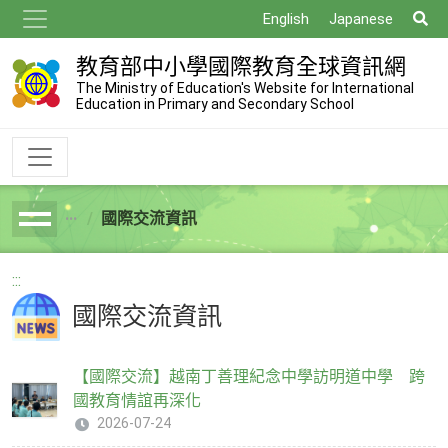
跳
搜
English
Japanese
到
尋
主
教育部中小學國際教育全球資訊網
要
The Ministry of Education's Website for International
Education in Primary and Secondary School
內
容
國際交流資訊
breadcrumb
:::
國際交流資訊
【國際交流】越南丁善理紀念中學訪明道中學 跨
國教育情誼再深化
2026-07-24