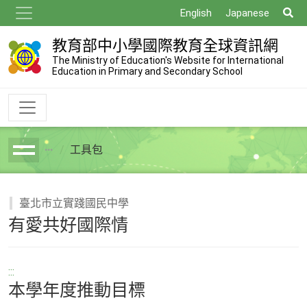
跳
搜
English
Japanese
到
尋
主
教育部中小學國際教育全球資訊網
要
The Ministry of Education's Website for International
Education in Primary and Secondary School
內
容
工具包
breadcrumb
臺北市立實踐國民中學
有愛共好國際情
:::
本學年度推動目標