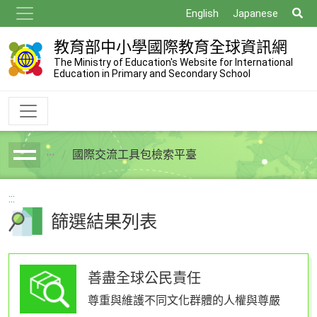
跳
搜
English
Japanese
到
尋
主
教育部中小學國際教育全球資訊網
要
The Ministry of Education's Website for International
Education in Primary and Secondary School
內
容
國際交流工具包檢索平臺
breadcrumb
:::
篩選結果列表
善盡全球公民責任
尊重與維護不同文化群體的人權與尊嚴