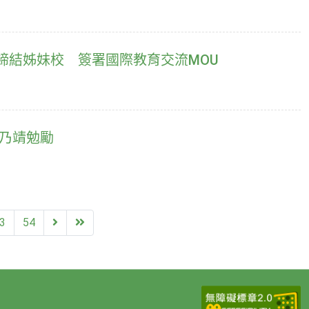
締結姊妹校 簽署國際教育交流MOU
蔡乃靖勉勵
Next
End
3
54