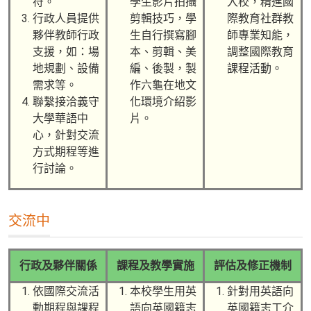
符。
學生影片拍攝
入校，精進國
行政人員提供
剪輯技巧，學
際教育社群教
夥伴教師行政
生自行撰寫腳
師專業知能，
支援，如：場
本、剪輯、美
調整國際教育
地規劃、設備
編、後製，製
課程活動。
需求等。
作六龜在地文
聯繫接洽義守
化環境介紹影
大學華語中
片。
心，針對交流
方式期程等進
行討論。
交流中
行政及夥伴關係
課程及教學實施
評估及修正機制
依國際交流活
本校學生用英
針對用英語向
動期程與課程
語向英國籍志
英國籍志工介