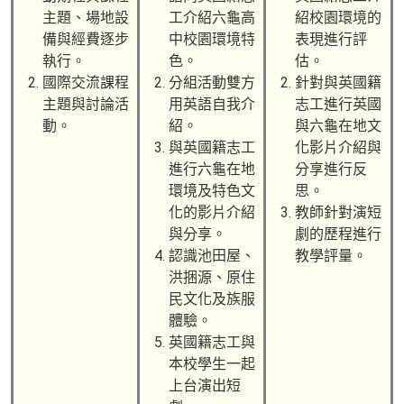
主題、場地設
工介紹六龜高
紹校園環境的
備與經費逐步
中校園環境特
表現進行評
執行。
色。
估。
國際交流課程
分組活動雙方
針對與英國籍
主題與討論活
用英語自我介
志工進行英國
動。
紹。
與六龜在地文
與英國籍志工
化影片介紹與
進行六龜在地
分享進行反
環境及特色文
思。
化的影片介紹
教師針對演短
與分享。
劇的歷程進行
認識池田屋、
教學評量。
洪捆源、原住
民文化及族服
體驗。
英國籍志工與
本校學生一起
上台演出短