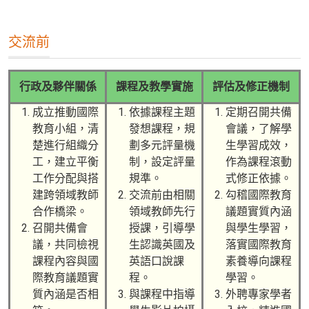
交流前
行政及夥伴關係
課程及教學實施
評估及修正機制
成立推動國際
依據課程主題
定期召開共備
教育小組，清
發想課程，規
會議，了解學
楚進行組織分
劃多元評量機
生學習成效，
工，建立平衡
制，設定評量
作為課程滾動
工作分配與搭
規準。
式修正依據。
建跨領域教師
交流前由相關
勾稽國際教育
合作橋梁。
領域教師先行
議題實質內涵
召開共備會
授課，引導學
與學生學習，
議，共同檢視
生認識英國及
落實國際教育
課程內容與國
英語口說課
素養導向課程
際教育議題實
程。
學習。
質內涵是否相
與課程中指導
外聘專家學者