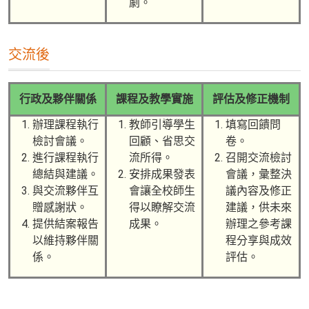
劇。
交流後
行政及夥伴關係
課程及教學實施
評估及修正機制
辦理課程執行
教師引導學生
填寫回饋問
檢討會議。
回顧、省思交
卷。
進行課程執行
流所得。
召開交流檢討
總結與建議。
安排成果發表
會議，彙整決
與交流夥伴互
會讓全校師生
議內容及修正
贈感謝狀。
得以瞭解交流
建議，供未來
提供結案報告
成果。
辦理之參考課
以維持夥伴關
程分享與成效
係。
評估。