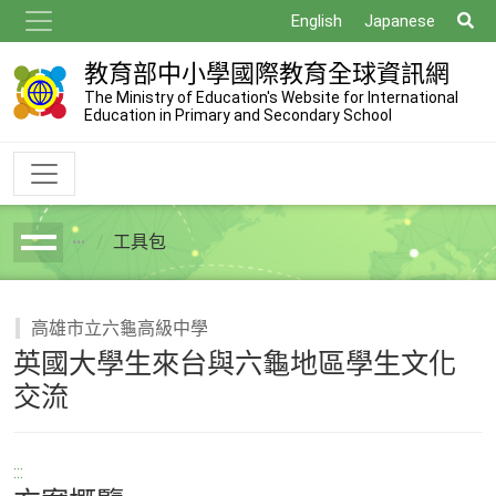
跳
搜
English
Japanese
到
尋
主
教育部中小學國際教育全球資訊網
要
The Ministry of Education's Website for International
Education in Primary and Secondary School
內
容
工具包
breadcrumb
高雄市立六龜高級中學
英國大學生來台與六龜地區學生文化
交流
:::