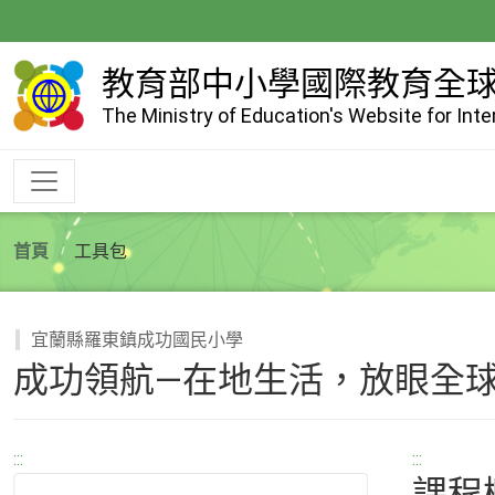
跳
到
主
教育部中小學國際教育全
要
The Ministry of Education's Website for Int
內
容
首頁
工具包
宜蘭縣羅東鎮成功國民小學
成功領航—在地生活，放眼全
:::
:::
課程