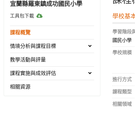
宜蘭縣羅東鎮成功國民小學
工
學校基
工具包下載
具
包
學習階段
課程概覽
下
國民小學
載
情境分析與課程目標
學校規模
教學活動與評量
課程實施與成效評估
進行方式
相關資源
課程類型
相關領域