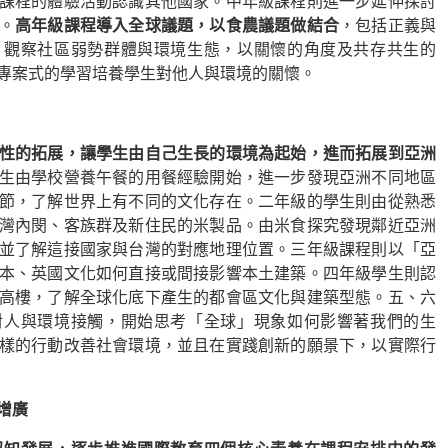
課程的體驗活動認識其他國家。中年級課程則進一步延伸探討
。
高年級課程導入全球議題，以食農議題做結合
，包括正義與
，觀察社區弱勢群體與環境生態，以關懷的角度及共存共生的
專案式的學習培養學生對他人與環境的關懷。
性的拓展，讓學生由自己生長的環境為起始，進而拓展到亞洲
生由學校營養午餐的用餐經驗開始，進一步發現亞洲不同地區
節，了解世界上有不同的文化存在。二年級的學生則由從熟悉
灣內閔、客族群及新住民的米製品。由米食探究發現鄰近亞洲
並了解這接國家與台灣的對應地理位置。三年級課程則以「亞
本、英國文化如何直接或間接影響本土建築。四年級學生則認
高樓，了解全球化底下產生的都會區文化與建築型態。五、六
對人與環境接觸，開始思考「全球」現象如何影響著我們的生
樣的行動改善社會環境，並且在實踐創新的願景下，以實際行
增廣