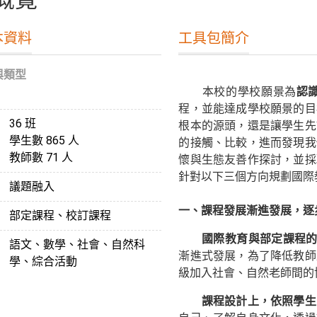
本資料
工具包簡介
與類型
本校的學校願景為
認
程，並能達成學校願景的目
36 班
根本的源頭，還是讓學生先
學生數 865 人
的接觸、比較，進而發現我
教師數 71 人
懷與生態友善作探討，並採
針對以下三個方向規劃國際
議題融入
一、
課程發展漸進發展，逐
部定課程、校訂課程
國際教育與部定課程的結
語文、數學、社會、自然科
漸進式發展，為了降低教師
學、綜合活動
級加入社會、自然老師間的
課程設計上，依照學生