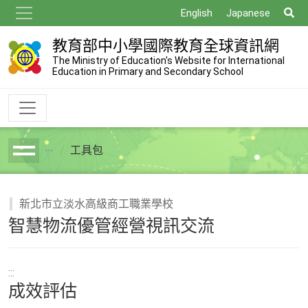
跳
搜
English
Japanese
到
尋
主
教育部中小學國際教育全球資訊網
要
The Ministry of Education's Website for International
Education in Primary and Secondary School
內
容
工具包
breadcrumb
新北市立淡水高級商工職業學校
智慧物流優管經營視訊交流
:::
成效評估