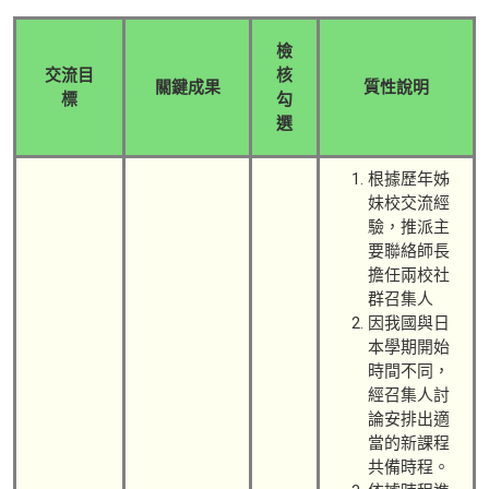
檢
交流目
核
關鍵成果
質性說明
標
勾
選
根據歷年姊
妹校交流經
驗，推派主
要聯絡師長
擔任兩校社
群召集人
因我國與日
本學期開始
時間不同，
經召集人討
論安排出適
當的新課程
共備時程。