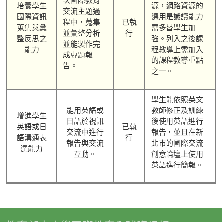
次國際教育
培養學生
源，網路資源的
交流主題過
國際資訊
選用是識讀能力
程中，蒐集
已執
蒐集與彙
需多替學生加
並彙整分析
行
整反思之
強。列入之後課
並能製作完
能力
程教導上需加入
成專題報
的課程教導重點
告。
之一。
學生能依照英文
能用英語或
教師修正及訓練
增進學生
日語於視訊
後使用英語進行
英語或日
已執
交流中進行
報告，並且在新
語溝通表
行
報告與交流
北市的國際交流
達能力
互動。
創意論壇上使用
英語進行簡報。