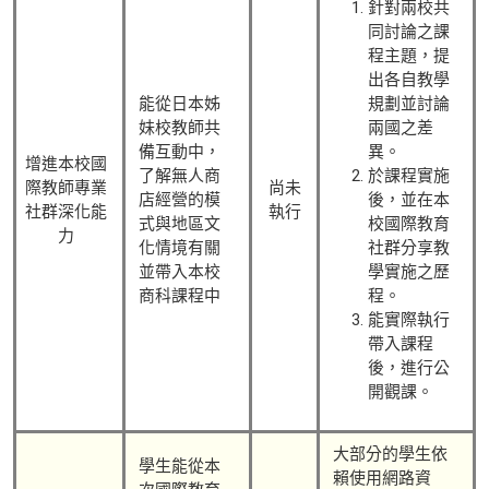
針對兩校共
同討論之課
程主題，提
出各自教學
能從日本姊
規劃並討論
妹校教師共
兩國之差
備互動中，
異。
增進本校國
了解無人商
於課程實施
際教師專業
尚未
店經營的模
後，並在本
社群深化能
執行
式與地區文
校國際教育
力
化情境有關
社群分享教
並帶入本校
學實施之歷
商科課程中
程。
能實際執行
帶入課程
後，進行公
開觀課。
大部分的學生依
學生能從本
賴使用網路資