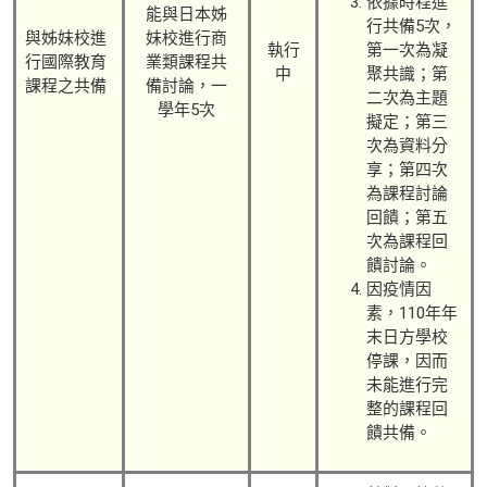
依據時程進
能與日本姊
行共備5次，
與姊妹校進
妹校進行商
執行
第一次為凝
行國際教育
業類課程共
中
聚共識；第
課程之共備
備討論，一
二次為主題
學年5次
擬定；第三
次為資料分
享；第四次
為課程討論
回饋；第五
次為課程回
饋討論。
因疫情因
素，110年年
末日方學校
停課，因而
未能進行完
整的課程回
饋共備。