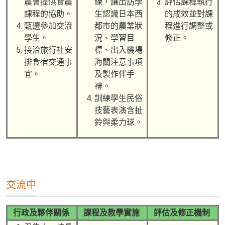
農會提供食農
練，讓出訪學
評估課程執行
課程的協助。
生認識日本西
的成效並對課
甄選參加交流
都市的農業狀
程進行調整或
學生。
況、學習目
修正。
接洽旅行社安
標、出入機場
排食宿交通事
海關注意事項
宜。
及製作伴手
禮。
訓練學生民俗
技藝表演含扯
鈴與柔力球。
交流中
行政及夥伴關係
課程及教學實施
評估及修正機制