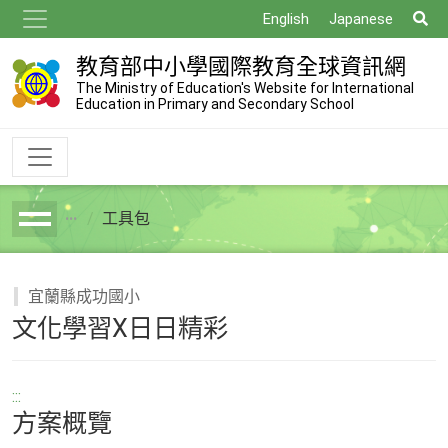
跳
搜
English
Japanese
到
尋
主
教育部中小學國際教育全球資訊網
要
The Ministry of Education's Website for International
Education in Primary and Secondary School
內
容
工具包
breadcrumb
宜蘭縣成功國小
文化學習X日日精彩
:::
方案概覽