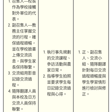
召集人—校長
作為學校接觸
對外單位的代
表。
副召集人—教
務主任掌握交
流的行程，確
保過程順暢，
並在學校臉書
執行事先規劃
正、副召集
上傳交流訊
的交流課程、
人、交流小
息，與學生家
參訪活動與農
組、隨隊翻譯
長保持聯繫。
家日常。
針對每日交流
交流組用影音
指導學生拍照
過程順暢度與
記錄交流過
並要求學生每
學生學習情形
程。
日記錄交流過
進行檢討與修
隨隊翻譯人員
程與心得。
正。
與本校及日方
交流人員保持
聯繫。