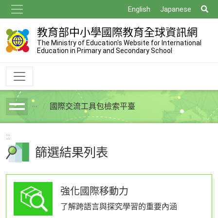
跳
搜
English
Japanese
到
尋
主
教育部中小學國際教育全球資訊網
要
The Ministry of Education's Website for International
Education in Primary and Secondary School
內
容
國際交流工具包檢索平臺
breadcrumb
:::
篩選結果列表
強化國際移動力
了解跨語言與探究學習的重要內涵