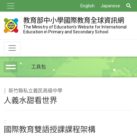
跳
搜
English
Japanese
到
尋
主
教育部中小學國際教育全球資訊網
要
The Ministry of Education's Website for International
Education in Primary and Secondary School
內
容
工具包
breadcrumb
新竹縣私立義民高級中學
人義水甜看世界
:::
國際教育雙語授課課程架構