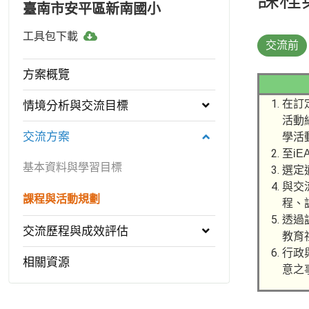
臺南市安平區新南國小
工
工具包下載
交流前
具
包
方案概覽
下
載
在訂
情境分析與交流目標
活動
交流方案
學活
至i
基本資料與學習目標
選定
與交
課程與活動規劃
程、
透過
交流歷程與成效評估
教育
行政
相關資源
意之