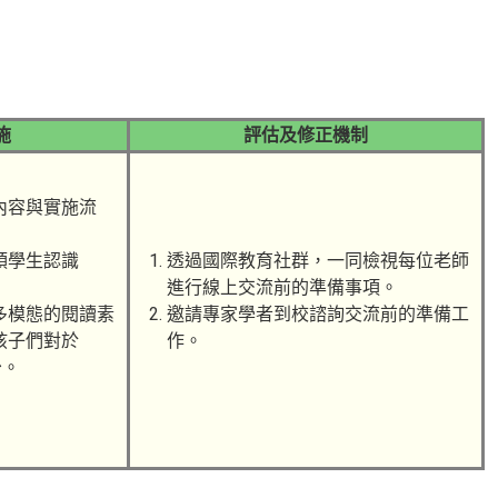
施
評估及修正機制
內容
與實施流
領學
生認識
透過國際教育社群，一同檢
視每位老師
進行線上交流前
的準備事項。
多模
態的閱讀素
邀請專家學者到校諮詢交流
前的準備工
孩子們對於
作。
少。