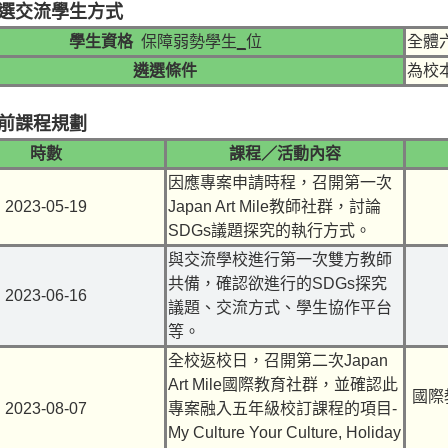
選交流學生方式
學生資格
保障弱勢學生
_
位
全體
遴選條件
為校
前課程規劃
時數
課程／活動內容
因應專案申請時程，召開第一次
2023-05-19
Japan Art Mile
教師社群，討論
SDGs
議題探究的執行方式。
與交流學校進行第一次雙方教師
共備，確認欲進行的
SDGs
探究
2023-06-16
議題、交流方式、學生協作平台
等。
全校返校日，召開第二次
Japan
Art Mile
國際教育社群，並確認此
國際
2023-08-07
專案融入五年級校訂課程的項目
-
My Culture Your Culture, Holiday