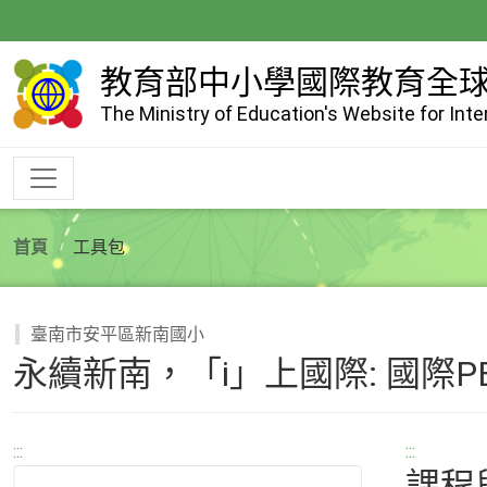
跳
到
主
教育部中小學國際教育全
要
The Ministry of Education's Website for Int
內
容
首頁
工具包
臺南市安平區新南國小
永續新南，「i」上國際: 國際P
:::
:::
課程