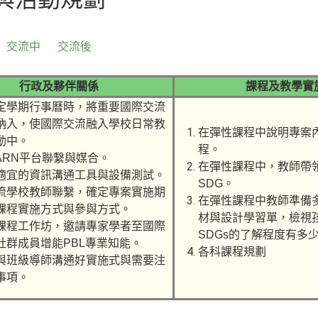
交流中
交流後
行政及夥伴關係
課程及教學實
定學期行事曆時，將重
要國際交流
納入，使國
際交流融入學校日常教
在彈性課程中說明專案
動中。
程。
EARN平台聯繫與媒合。
在彈性課程中，教師帶
適宜的資訊溝通工具與
設備測試。
SDG。
流學校教師聯繫，確
定專案實施期
在彈性課程中教師準備
課程實施
方式與參與方式。
材與設計學習
單，檢視
課程工作坊，邀請專家
學者至國際
SDGs的
了解程度有多
社群成員增
能PBL專業知能。
各科課程規劃
與班級導師溝通好實施
式與需要注
事項。