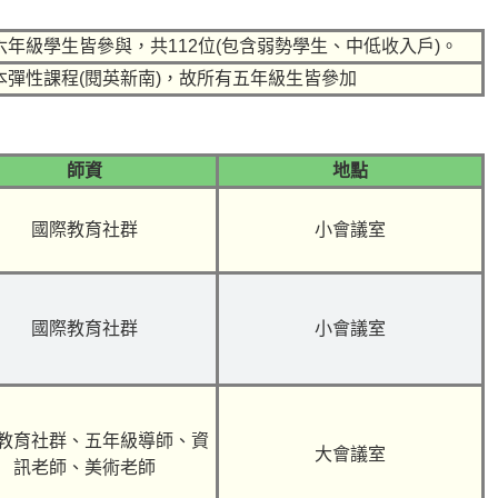
六年級學生皆參與，共
112
位
(
包含弱勢學生、中低收入戶
)
。
本彈性課程
(
閱英新南
)
，故所有五年級生皆參加
師資
地點
國際教育社群
小會議室
國際教育社群
小會議室
教育社群、五年級導師、資
大會議室
訊老師、美術老師