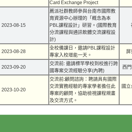
Card Exchange Project
薦派社群教師參與台南市國際教
育資源中心辦理的「概念為本
2023-08-15
PBL
課程設計」研習。
(
國際教育
分流課程與通訊軟體交流課程設
計
)
全校備課日，邀請
PBL
課程設計
2023-08-28
屏
專家入校增能一天。
交流前
:
邀請標竿學校到校進行跨
2023-09-20
西門
國專案交流經驗分享
(
內聘
)
交流前:顧問諮詢：聘請具有國際
交流實務經驗的專家學者擔任此
國立
2023-10-20
專案的顧問，協助檢視課程規畫
及交流方式。