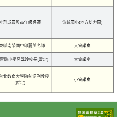
社群成員與高年級導師
億載國小
(
地方培力團
)
東縣南榮國中邱麗英老師
大會議室
實驗小學呂翠玲校長
(
暫定
)
大會議室
台北教育大學陳劍涵副教授
小會議室
(
暫定
)