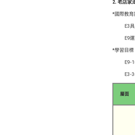
2. 老店
*國際教
E3
E9
*學習目標
E9
E3
層面