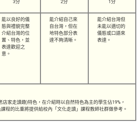
3分
2分
1分
能以良好的儀
能介紹自己來
能介紹台灣但
態與禮貌完整
自台灣，但在
未能以適切的
介紹台灣的位
地特色部分表
儀態或口語來
置、特色，並
達不夠清晰。
表達。
表達歡迎之
意。
(老店家走讀趣)特色，在介紹時以自然特色為主的學生佔19%，
特色課程的比重將提供給校內「文化走讀」課程教師社群做參考。