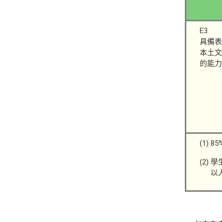
E3
具備表
本土文
的能力
(1)
(2)
以