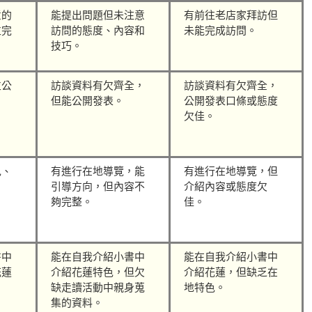
意的
能提出問題但未注意
有前往老店家拜訪但
並完
訪問的態度、內容和
未能完成訪問。
技巧。
並公
訪談資料有欠齊全，
訪談資料有欠齊全，
但能公開發表。
公開發表口條或態度
欠佳。
色、
有進行在地導覽，能
有進行在地導覽，但
引導方向，但內容不
介紹內容或態度欠
夠完整。
佳。
書中
能在自我介紹小書中
能在自我介紹小書中
花蓮
介紹花蓮特色，但欠
介紹花蓮，但缺乏在
缺走讀活動中親身蒐
地特色。
集的資料。