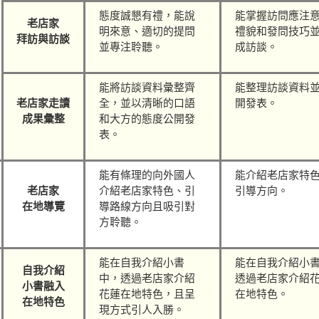
態度誠懇有禮，能說
能掌握訪問應注
老店家
明來意、適切的提問
禮貌和發問技巧
拜訪與訪談
並專注聆聽。
成訪談。
能將訪談資料彙整齊
能整理訪談資料
老店家
走讀
全，並以清晰的口語
開發表。
成果彙整
和大方的態度公開發
表。
能有條理的向外國人
能介紹老店家特
老店家
介紹老店家特色、引
引導方向。
在地導覽
導路線方向且吸引對
方聆聽。
能在自我介紹小書
能在自我介紹小
自我介紹
中，透過老店家介紹
透過老店家介紹
小書
融入
花蓮在地特色，且呈
在地特色。
在地特色
現方式引人入勝。