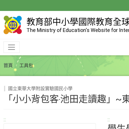
跳
到
主
教育部中小學國際教育全
要
The Ministry of Education's Website for Int
內
容
首頁
工具包
國立東華大學附設實驗國民小學
「小小背包客‧池田走讀趣」~
:::
:::
學生