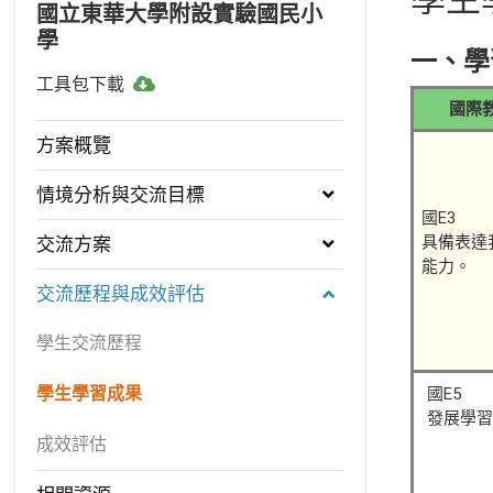
國立東華大學附設實驗國民小
學
一、學
工
工具包下載
具
國際
包
方案概覽
下
載
情境分析與交流目標
國E3
具備表達
交流方案
能力。
交流歷程與成效評估
學生交流歷程
學生學習成果
國E5
發展學習
成效評估