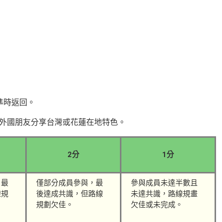
準時返回。
與外國朋友分享台灣或花蓮在地特色。
2
分
1
分
，最
僅部分成員參與，最
參與成員未達半數且
線規
後達成共識，但路線
未達共識，路線規畫
規劃欠佳。
欠佳或未完成。