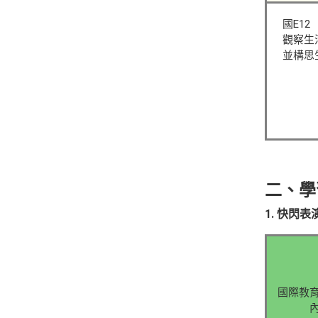
國E12
觀察生
並構思
二、學
1. 快閃
國際教