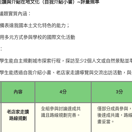
家走讀與介紹在地文化（自我介紹小書）~評量規準
育議題實質內涵：
具備表達我國本土文化特色的能力；
運用多元方式參與學校的國際文化活動
：
-1學生能自主規劃城市探索行程，探訪至少2個人文或自然景點並
-3學生能透過自我介紹小書、老店家走讀導覽與交流出訪活動，
內容
4
分
3
分
全組參與討論達成共
僅部分成員參與
老店家
走讀
識且路線規劃完善。
後達成共識，路
路線
規劃
畫妥當。