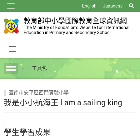
跳
搜
English
Japanese
到
尋
主
教育部中小學國際教育全球資訊網
要
The Ministry of Education's Website for International
Education in Primary and Secondary School
內
容
工具包
breadcrumb
臺南市安平區西門實驗小學
我是小小航海王 I am a sailing king
:::
學生學習成果