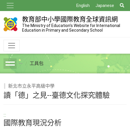
跳
搜
English
Japanese
到
尋
主
教育部中小學國際教育全球資訊網
要
The Ministry of Education's Website for International
Education in Primary and Secondary School
內
容
工具包
breadcrumb
新北市立永平高級中學
讀「德」之見--臺德文化探究體驗
:::
國際教育現況分析