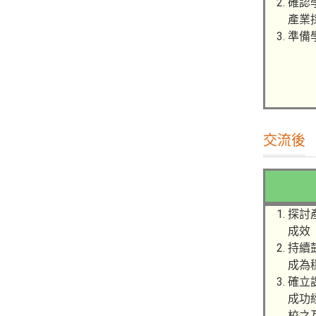
確認
產業
準備
交流後
探討
成效
持續
成為
確立
成功
校之