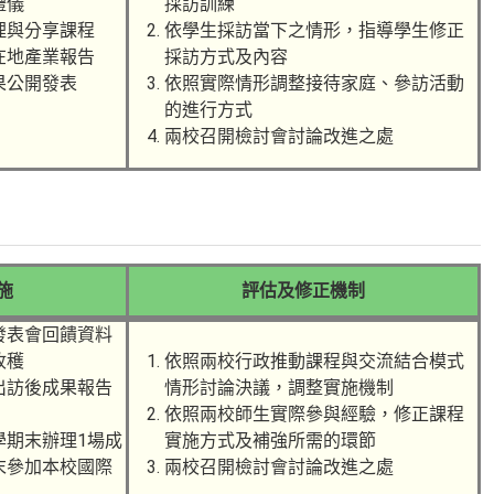
禮儀
採訪訓練
理與分享課程
依學生採訪當下之情形，指導學生修正
在地產業報告
採訪方式及內容
果公開發表
依照實際情形調整接待家庭、參訪活動
的進行方式
兩校召開檢討會討論改進之處
施
評估及修正機制
發表會回饋資料
收穫
依照兩校行政推動課程與交流結合模式
出訪後成果報告
情形討論決議，調整實施機制
依照兩校師生實際參與經驗，修正課程
學期末辦理1場成
實施方式及補強所需的環節
末參加本校國際
兩校召開檢討會討論改進之處