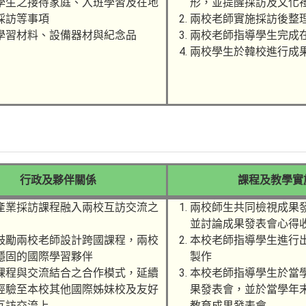
學生之接待家庭、入班學習及在地
形，並提醒採訪及文化
採訪等事項
兩校老師實施採訪後整
學習材料、設備器材與紀念品
兩校老師指導學生完成
兩校學生於韓校進行成
行政及夥伴關係
課程及教學實
產業採訪課程融入兩校互訪交流之
兩校師生共同檢視成果
並討論成果發表會心得
鼓勵兩校老師設計跨國課程，兩校
本校老師指導學生進行
穩固的國際學習夥伴
製作
課程與交流結合之合作模式，延續
本校老師指導學生於當
經驗至本校其他國際姊妹校及友好
果發表會，並於當學年
互訪交流上
教育成果發表會