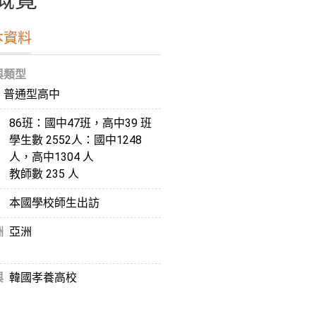
本資料
與類型
、普通型高中
86班：國中47班，高中39 班
學生數 2552人：國中1248
人，高中1304 人
教師數 235 人
本國學校師生出訪
洲
亞洲
與
韓國孝養高校