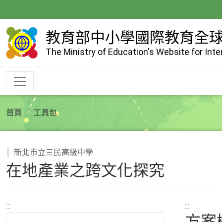
跳
到
主
教育部中小學國際教育全
要
The Ministry of Education's Website for Int
內
容
首頁
工具包
新北市立三民高級中學
在地產業之跨文化探究
:::
:::
方案