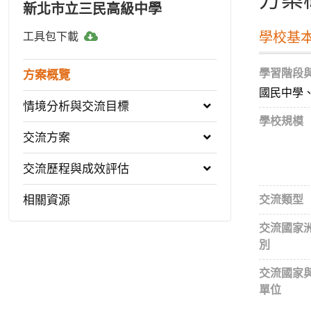
新北市立三民高級中學
工
學校基
工具包下載
具
包
學習階段
方案概覽
下
國民中學
載
情境分析與交流目標
學校規模
交流方案
交流歷程與成效評估
相關資源
交流類型
交流國家
別
交流國家
單位