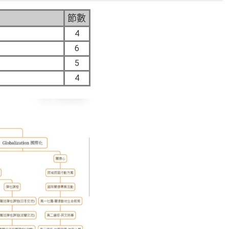
節數
4
6
5
4