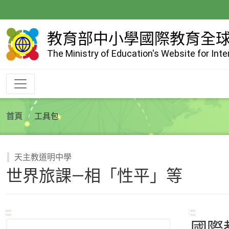
跳
到
主
教育部中小學國際教育全
要
The Ministry of Education's Website for Int
內
容
首頁
工具包
天主教道明中學
世界旅課—相「性平」等
:::
:::
國際