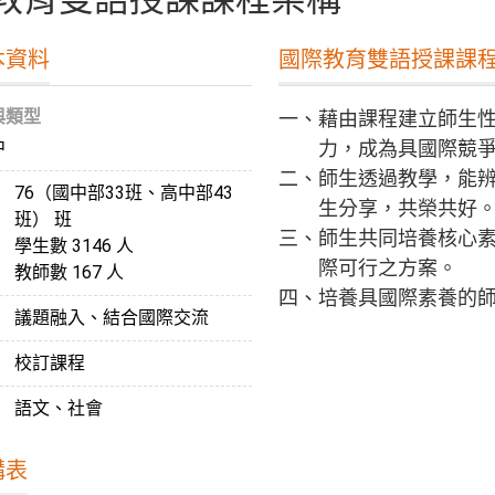
本資料
國際教育雙語授課課
與類型
一、藉由課程建立師生
中
力，成為具國際競
二、師生透過教學，能
76（國中部33班、高中部43
生分享，共榮共好
班） 班
三、師生共同培養核心
學生數 3146 人
際可行之方案。
教師數 167 人
四、培養具國際素養的
議題融入、結合國際交流
校訂課程
語文、社會
構表