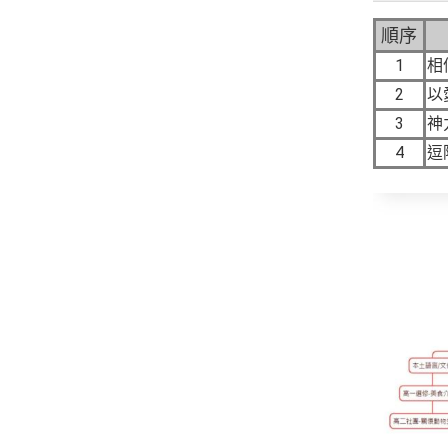
順序
1
相
2
以
3
神
4
逗