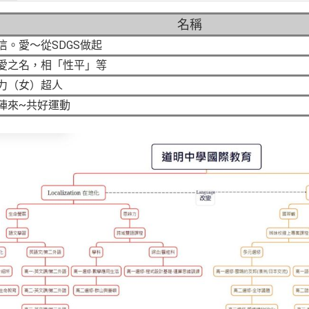
名稱
信。愛〜從SDGS做起
愛之名，相「性平」等
力（女）超人
陣來~共好運動