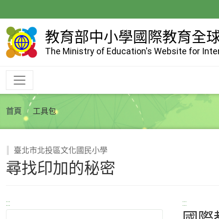
跳
到
主
教育部中小學國際教育全
要
The Ministry of Education's Website for Int
內
容
首頁
工具包
臺北市北投區文化國民小學
尋找印加的秘密
:::
:::
國際