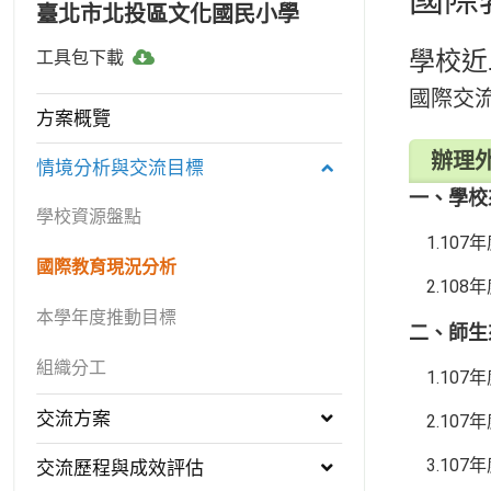
臺北市北投區文化國民小學
工
學校近
工具包下載
具
國際交
包
方案概覽
下
辦理
載
情境分析與交流目標
一、學校
學校資源盤點
1.10
國際教育現況分析
2.10
本學年度推動目標
二、師生
組織分工
1.10
交流方案
2.10
3.10
交流歷程與成效評估