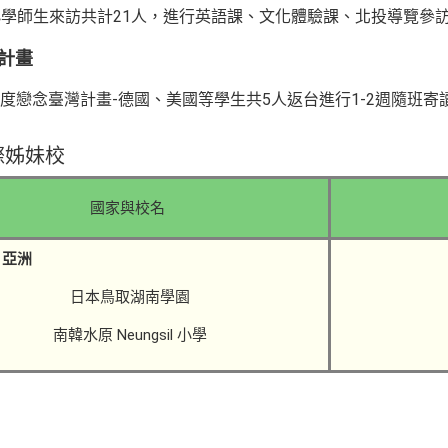
洲小學師生來訪共計21人，進行英語課、文化體驗課、北投導覽參
計畫
年度戀念臺灣計畫-德國、美國等學生共5人返台進行1-2週隨班寄
際姊妹校
國家與校名
 亞洲
日本鳥取湖南學園
南韓水原
Neungsil 小學