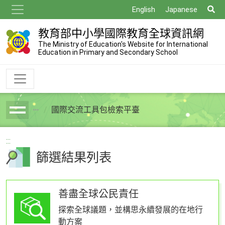
跳
搜
English
Japanese
到
尋
主
教育部中小學國際教育全球資訊網
要
The Ministry of Education's Website for International
Education in Primary and Secondary School
內
容
國際交流工具包檢索平臺
breadcrumb
:::
篩選結果列表
善盡全球公民責任
探索全球議題，並構思永續發展的在地行
動方案