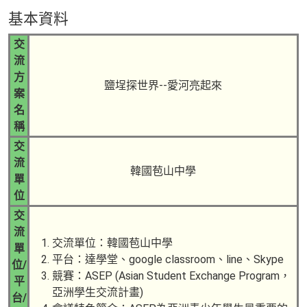
基本資料
交
流
方
鹽埕探世界--愛河亮起來
案
名
稱
交
流
韓國苞山中學
單
位
交
流
交流單位：韓國苞山中學
單
平台：達學堂、google classroom、line、Skype
位/
競賽：ASEP (Asian Student Exchange Program，
平
亞洲學生交流計畫)
台/