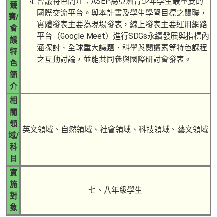
會議特色簡介：ASEP為亞洲青少年學生最重要的
競
國際交流平台。與本計畫及學生學習目標之關聯，
賽/
實體發表主要為現場發表，線上發表主要運用網路
會
平台（Google Meet）進行SDGs永續發展與指標內
議
涵探討、全球重大議題、科學與閱讀素等特色課程
特
之互動討論，並能共同參與國際研討會發表。
色
簡
介
相
關
領
英文領域、自然領域、社會領域、科技領域、藝文領域
域/
科
目
實
施
七、八年級學生
對
象