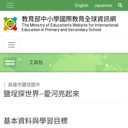
跳
搜
English
Japanese
到
尋
主
教育部中小學國際教育全球資訊網
要
The Ministry of Education's Website for International
Education in Primary and Secondary School
內
容
工具包
breadcrumb
高雄市鹽埕國中
鹽埕探世界--愛河亮起來
:::
基本資料與學習目標