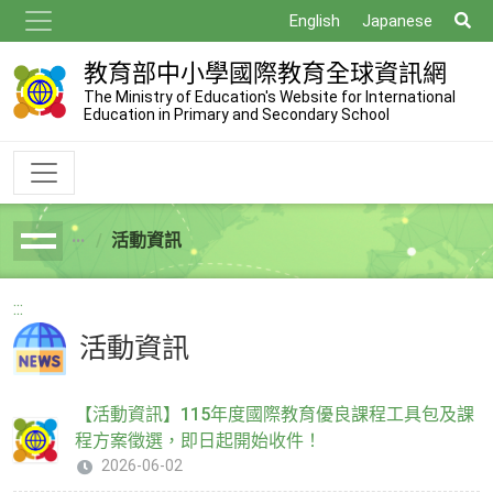
跳
搜
English
Japanese
到
尋
主
教育部中小學國際教育全球資訊網
要
The Ministry of Education's Website for International
Education in Primary and Secondary School
內
容
活動資訊
breadcrumb
:::
活動資訊
【活動資訊】115年度國際教育優良課程工具包及課
程方案徵選，即日起開始收件！
2026-06-02