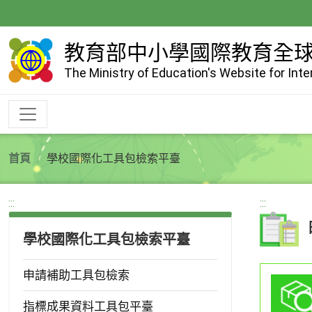
跳
到
主
教育部中小學國際教育全
要
The Ministry of Education's Website for Int
內
容
首頁
學校國際化工具包檢索平臺
:::
:::
學校國際化工具包檢索平臺
申請補助工具包檢索
指標成果資料工具包平臺