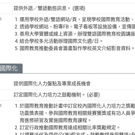
提供外語／雙語動態訊息。 (選項)
中
運用學校外語/雙語網站/頁，呈現學校國際教育活動
透過學校網站、粉專FB、電子看板等設施設備，宣傳
善用大學實體或線上資源，辦理雙語國際教育校園講
結合學校多元活動辦理國際文化週/日。
國際教育推動委員會籌畫製作學校英文介紹影音資料
力國際化
提供國際化人力盤點及專業成長機會
訂定國際化人力培力之鼓勵機制。 (必要)
中
於國際教育推動計畫中訂定校內國際化人力培力之獎
功嘉獎表揚、參與國際教育相關競賽獲獎或有功人員
育進修研習及實施國際教育課程。
訂定行政推動國際教育達成相關比率獎勵規定。
以課務派代及提供公(差)假方式，鼓勵教師參與雙語/