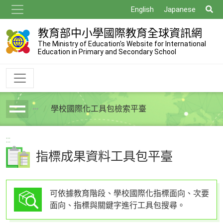
跳
搜
English
Japanese
到
尋
主
教育部中小學國際教育全球資訊網
要
The Ministry of Education's Website for International
Education in Primary and Secondary School
內
容
學校國際化工具包檢索平臺
breadcrumb
:::
指標成果資料工具包平臺
可依據教育階段、學校國際化指標面向、次要
面向、指標與關鍵字進行工具包搜尋。