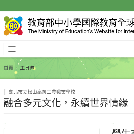
跳
到
主
教育部中小學國際教育全
要
The Ministry of Education's Website for Int
內
容
首頁
工具包
臺北市立松山高級工農職業學校
融合多元文化，永續世界情緣
:::
:::
學生