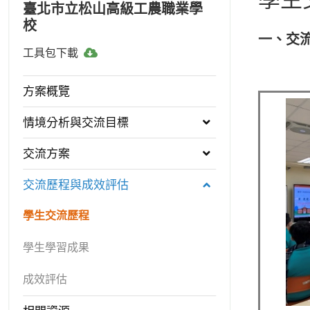
臺北市立松山高級工農職業學
校
一、交
工
工具包下載
具
包
方案概覽
下
載
情境分析與交流目標
交流方案
交流歷程與成效評估
學生交流歷程
學生學習成果
成效評估