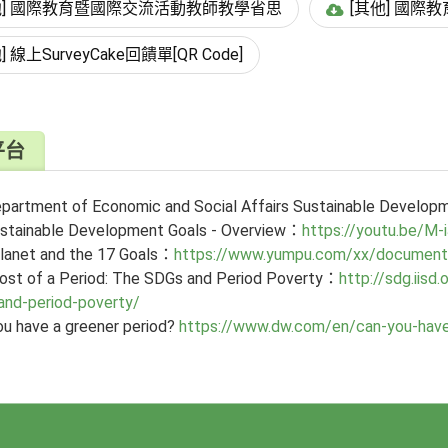
他] 國際教育暨國際交流活動教師教學省思
[其他] 國
] 線上SurveyCake回饋單[QR Code]
平台
partment of Economic and Social Affairs Sustainable Develo
stainable Development Goals - Overview：
https://youtu.be/
lanet and the 17 Goals：
https://www.yumpu.com/xx/document/
ost of a Period: The SDGs and Period Poverty：
http://sdg.iis
and-period-poverty/
ou have a greener period?
https://www.dw.com/en/can-you-have