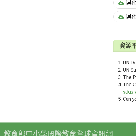
[其
[其他
資源
UN De
UN Su
The P
The C
sdgs-
Can y
教育部中小學國際教育全球資訊網