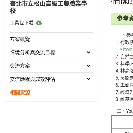
臺北市立松山高級工農職業學
校
參考
工
工具包下載
具
一、參
包
方案概覽
行政
下
xIte
載
情境分析與交流目標
自然
科學人
交流方案
林高弘
吳銘志
交流歷程與成效評估
工研
經濟
相關資源
維基
二、You