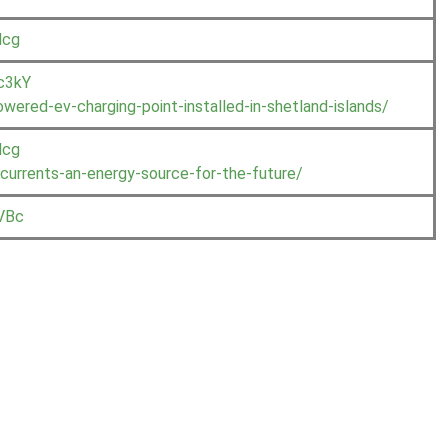
lcg
c3kY
wered-ev-charging-point-installed-in-shetland-islands/
lcg
currents-an-energy-source-for-the-future/
VBc