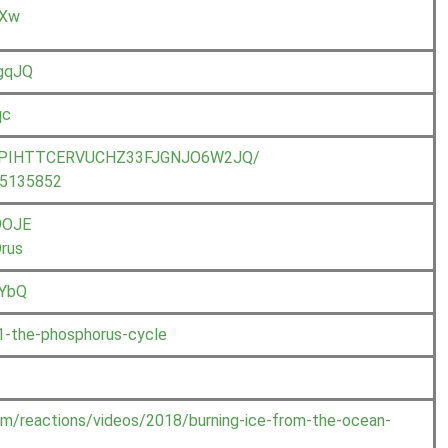
bXw
gqJQ
qc
0909/PIHTTCERVUCHZ33FJGNJO6W2JQ/
/5135852
9OJE
rus
3YbQ
61-the-phosphorus-cycle
m/reactions/videos/2018/burning-ice-from-the-ocean-