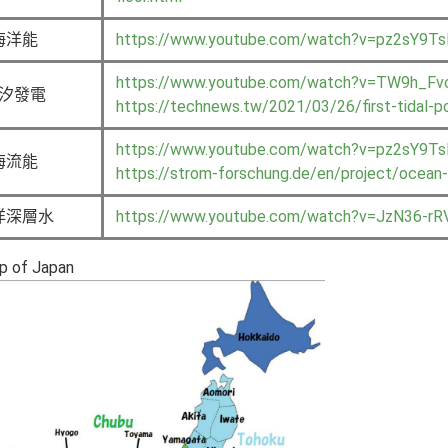
海洋能
https://www.youtube.com/watch?v=pz2sY9Ts
https://www.youtube.com/watch?v=TW9h_Fv
汐發電
https://technews.tw/2021/03/26/first-tidal-po
https://www.youtube.com/watch?v=pz2sY9Ts
海流能
https://strom-forschung.de/en/project/ocean-
洋深層水
https://www.youtube.com/watch?v=JzN36-rR
f Japan