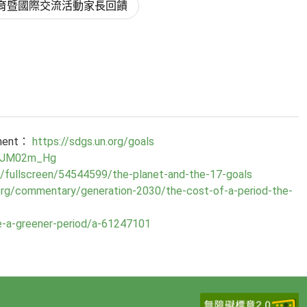
際教育暨國際交流活動家長回饋
pment：
https://sdgs.un.org/goals
M-iJM02m_Hg
fullscreen/54544599/the-planet-and-the-17-goals
d.org/commentary/generation-2030/the-cost-of-a-period-the-
-a-greener-period/a-61247101