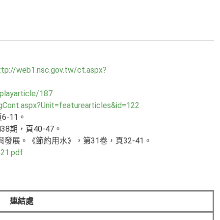
ttp://web1.nsc.gov.tw/ct.aspx?
playarticle/187
agCont.aspx?Unit=featurearticles&id=122
-11。
期，頁40-47。
發展。《節約用水》，第31卷，頁32-41。
21.pdf
連結處