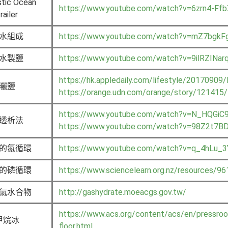
stic Ocean
https://www.youtube.com/watch?v=6zrn4-Ff
railer
水組成
https://www.youtube.com/watch?v=mZ7bgkF
水製鹽
https://www.youtube.com/watch?v=9ilRZINar
https://hk.appledaily.com/lifestyle/2017
曬鹽
https://orange.udn.com/orange/story/121415
https://www.youtube.com/watch?v=N_HQGiC
透析法
https://www.youtube.com/watch?v=98Z2t7BD
的氮循環
https://www.youtube.com/watch?v=q_4hLu_
的磷循環
https://www.sciencelearn.org.nz/resources/9
氣水合物
http://gashydrate.moeacgs.gov.tw/
https://www.acs.org/content/acs/en/pressroo
甲烷冰
floor.html