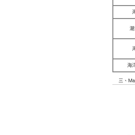
潮
海
三、Map o