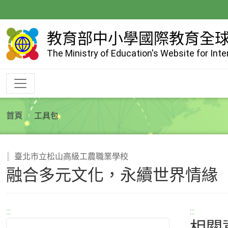
跳
到
主
教育部中小學國際教育全
要
The Ministry of Education's Website for Int
內
容
首頁
工具包
臺北市立松山高級工農職業學校
融合多元文化，永續世界情緣
:::
:::
相關