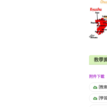
教學
附件下載
[教
[學