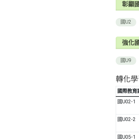
彰顯
國U2
強化
國U9
轉化學
國際教育
國U02-1
國U02-2
國U05-1