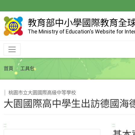
跳
到
主
教育部中小學國際教育全
要
The Ministry of Education's Website for Int
內
容
首頁
工具包
桃園市立大園國際高級中等學校
大園國際高中學生出訪德國海
:::
:::
基本