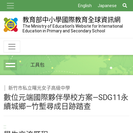
跳
搜
English
Japanese
到
尋
主
教育部中小學國際教育全球資訊網
要
The Ministry of Education's Website for International
Education in Primary and Secondary School
內
容
工具包
breadcrumb
新竹市私立曙光女子高級中學
數位元端國際夥伴學校方案—SDG11永
續城鄉—竹塹尋成日跡踏查
:::