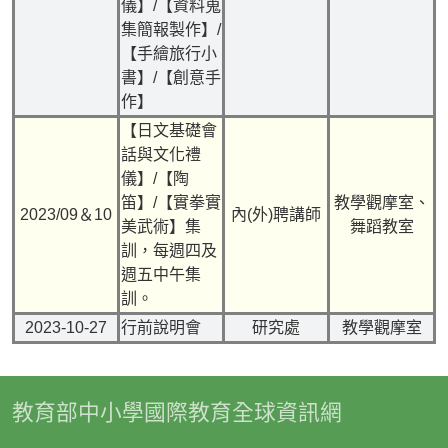
儀】/【資料蒐
集簡報製作】/
【手繪旅行小
書】/【創意手
作】
【日文基礎會
話與文化禮
儀】
/
【陶
笛】
/
【實拳實
教學觀摩室、
2023/09
＆
10
內(外)聘講師
美武術】集
舞蹈教室
訓，每週四及
週五中午集
訓。
2023-10-27
行前說明會
研究處
教學觀摩室
教育部中小學國際教育全球資訊網