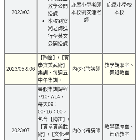
鹿屋小學老師
鹿屋小學校
教學公開
2023/03
本校劉安湘老
本校
授課
師
本校劉安
湘老師進
行全英文
公開授課
【陶笛】
/
【實
拳實美武術】
教學觀摩室、
2023/05＆
06
內(外)聘講師
集訓，每週五
舞蹈教室
中午集訓。
暑假集訓課程
7/10~7/14，
每天09：
00~16：00，
包含【陶笛】/
【實拳實美武
教學觀摩室、
2023/07
內(外)聘講師
術】/【文化禮
舞蹈教室