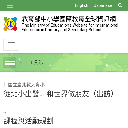
跳
搜
English
Japanese
到
尋
主
教育部中小學國際教育全球資訊網
要
The Ministry of Education's Website for International
Education in Primary and Secondary School
內
容
工具包
breadcrumb
國立臺北教大實小
從北小出發，︀和世界做朋友（出訪）
:::
課程與活動規劃