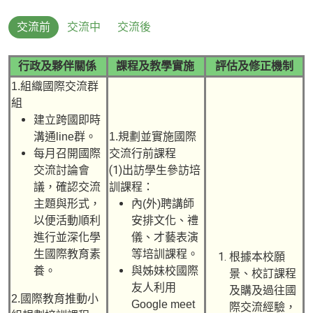
交流前
交流中
交流後
行政及夥伴關係
課程及教學實施
評估及修正機制
1.組織國際交流群
組
建立跨國即時
溝通line群。
1.規劃並實施國際
每月召開國際
交流行前課程
(1)
交流討論會
出訪學生參訪培
議，確認交流
訓課程：
主題與形式，
內(外)聘講師
以便活動順利
安排文化、禮
進行並深化學
儀、才藝表演
生國際教育素
等培訓課程。
根據本校願
養。
與姊妹校國際
景、校訂課程
友人利用
及購及過往國
2.國際教育推動小
Google meet
際交流經驗，