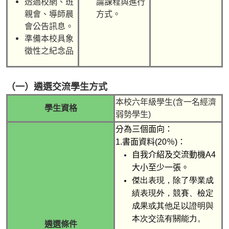
透過校網、班
論課程與進行
親會、導師晨
方式。
會公告訊息。
準備本校具象
徵性之紀念品
（一）遴選交流學生方式
本校六年級學生
(
含一名經濟
學生資格
弱勢學生
)
分為三個面向：
1.書面資料
(20
％
)
：
自我介紹及交流動機
A4
大小至少一張。
傑出表現，除了學業成
績表現外，競賽、檢定
成果或其他足以證明與
本
次交流有關能力。
遴選條件