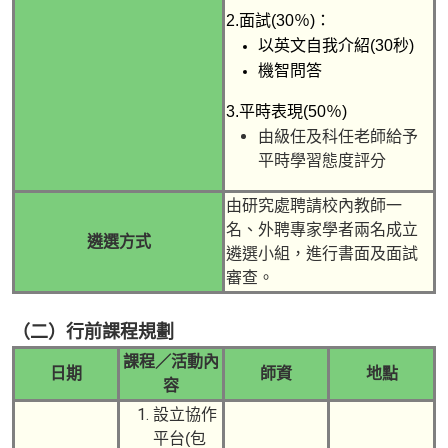
2.面試
(30
％
)
：
以英文自我介紹
(30
秒
)
機智問答
3.平時表現
(50
％
)
由級任及科任老師給予
平時學習態度評分
由研究處聘請校內教師一
名、外聘專家學者兩名成立
遴選方式
遴選小組，進行書面及面試
審查。
（二）行前課程規劃
課程／活動內
日期
師資
地點
容
設立協作
平台(包