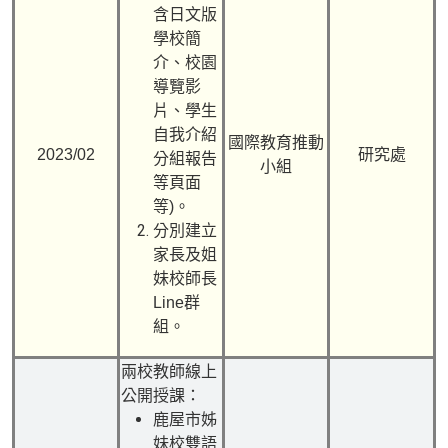
含日文版
學校簡
介、校園
導覽影
片、學生
自我介紹
國際教育推動
2023/02
研究處
分組報告
小組
等頁面
等)。
分別建立
家長及姐
妹校師長
Line群
組。
兩校教師線上
公開授課：
鹿屋市姊
妹校雙語