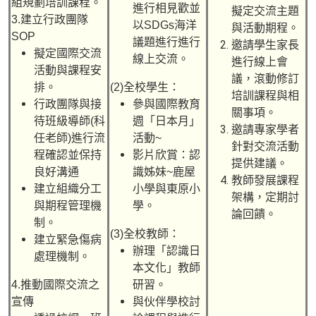
組規劃培訓課程。
進行相見歡並
擬定交流主題
3.建立行政團隊
以SDGs海洋
與活動期程。
SOP
議題進行進行
邀請學生家長
擬定國際交流
線上交流。
進行線上會
活動與課程安
議，滾動修訂
排。
(2)全校學生：
培訓課程與相
行政團隊與接
參與國際教育
關事項。
待班級導師(科
週「日本月」
邀請專家學者
任老師)進行流
活動~
針對交流活動
程確認並保持
影片欣賞：認
提供建議。
良好溝通
識姊妹~鹿屋
教師發展課程
建立組織分工
小學與東原小
架構，定期討
與期程管理機
學。
論回饋。
制。
(3)全校教師：
建立緊急傷病
辦理「認識日
處理機制。
本文化」教師
4.推動國際交流之
研習。
宣傳
與伙伴學校討