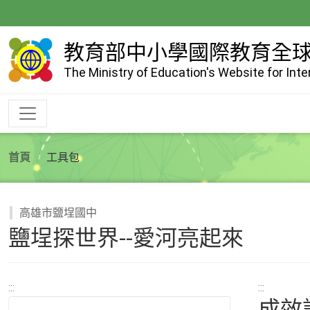
跳
到
主
教育部中小學國際教育全
要
The Ministry of Education's Website for Int
內
容
首頁
工具包
高雄市鹽埕國中
鹽埕探世界--愛河亮起來
:::
:::
成效