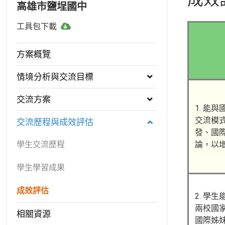
高雄市鹽埕國中
工
工具包下載
具
包
方案概覽
下
載
情境分析與交流目標
交流方案
1. 能
交流模
交流歷程與成效評估
發、國
學生交流歷程
論，以
學生學習成果
成效評估
2. 學
兩校國
相關資源
國際姊