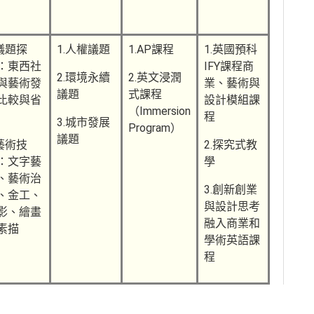
.議題探
1.人權議題
1.AP課程
1.英國預科
：東西社
IFY課程商
2.環境永續
2.英文浸潤
與藝術發
業、藝術與
議題
式課程
比較與省
設計模組課
（Immersion
程
3.城市發展
Program）
議題
.藝術技
2.探究式教
：文字藝
學
、藝術治
3.創新創業
、金工、
與設計思考
影、繪畫
融入商業和
素描
學術英語課
程