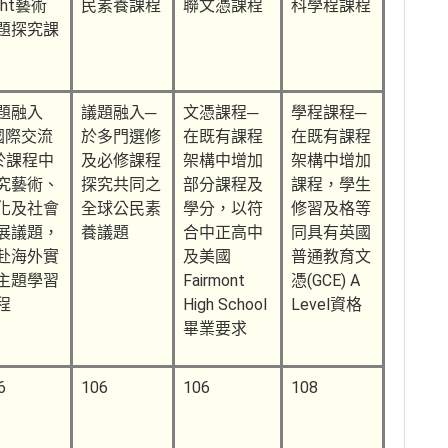
ght藝術
民素養課程
聯文憑課程
科學程課程
題探究課
題融入
議題融入─
文憑課程─
學程課程─
國際交流
於多門選修
在既有課程
在既有課程
於課程中
及必修課程
架構中增加
架構中增加
究藝術、
探究共同之
部分課程及
課程，學生
化及社會
全球公民素
學分，以符
修習及格等
展議題，
養議題
合中正高中
同具有英國
赴海外實
及美國
普通教育文
主題學習
Fairmont
憑(GCE) A
程
High School
Level資格
畢業要求
6
106
106
108