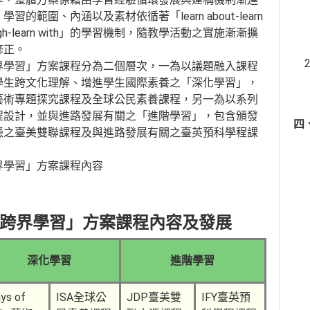
學習的範圍、內涵以及素材依循著「learn about-learn
ough-learn with」的學習機制，隨教學活動之實施漸漸擴
修正。
界學習」方案課程分為二個層次，一為以議題融入課程
學生跨文化理解、增進學生國際素養之「深化學習」，
藝術專題探究課程及全球公民素養課程，另一為以系列
程設計，並與進路發展有關之「進階學習」，包含頒發
四
憑之臺美雙聯課程及與進路發展有關之臺英預科學程課
界學習」方案課程內容
跨界學習」方案課程內容及發展
深化學習
進階學習
ys of
ISA全球公
JDP臺美雙
IFY臺英預