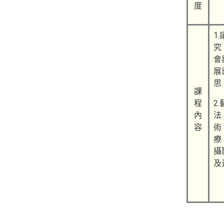
度
1
究
會
展
思
課
程
2
內
法
容
術
療
攝
及