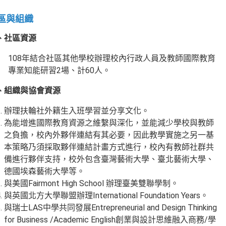
區與組織
、社區資源
108年結合社區其他學校辦理校內行政人員及教師國際教育
專業知能研習2場、計60人。
、組織與協會資源
辦理扶輪社外籍生入班學習並分享文化。
為能增進國際教育資源之維繫與深化，並能減少學校與教師
之負擔，校內外夥伴連結有其必要，因此教學實施之另一基
本策略乃須採取夥伴連結計畫方式進行，校內有教師社群共
備進行夥伴支持，校外包含臺灣藝術大學、臺北藝術大學、
德國埃森藝術大學等。
與美國Fairmont High School 辦理臺美雙聯學制。
與英國北方大學聯盟辦理International Foundation Years。
與瑞士LAS中學共同發展Entrepreneurial and Design Thinking
for Business /Academic English創業與設計思維融入商務/學