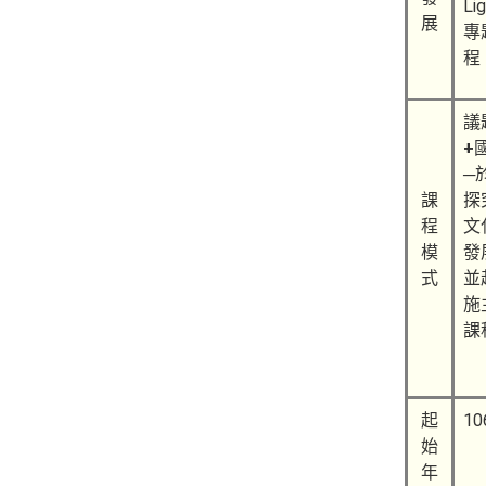
Li
展
專
程
議
+
─
課
探
程
文
模
發
式
並
施
課
起
10
始
年