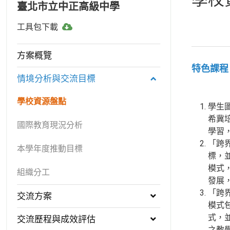
臺北市立中正高級中學
工
工具包下載
具
包
方案概覽
下
特色課程
載
情境分析與交流目標
學校資源盤點
學生
希冀
國際教育現況分析
學習
「跨
本學年度推動目標
標，
模式
組織分工
發展
「跨
交流方案
模式
式，
交流歷程與成效評估
之教