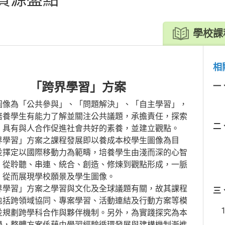
學校課
相
「跨界學習」方案
一
圖像為「公共參與」、「問題解決」、「自主學習」，
培養學生有能力了解並關注公共議題，承擔責任，探索
二
，具有與人合作促進社會共好的素養，並建立觀點。
界學習」方案之課程發展即以養成本校學生圖像為目
並擇定以國際移動力為範疇，培養學生由淺而深的心智
，從聆聽、串連、統合、創造、修煉到觀點形成，一脈
，從而展現學校願景及學生圖像。
界學習」方案之學習與文化及全球議題有關，故其課程
三
包括跨領域協同、專案學習、活動連結及行動方案等模
並規劃跨學科合作與夥伴機制。另外，為實踐探究為本
學，整體方案係藉由學習經驗循環發展與建構機制漸進