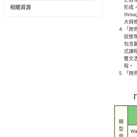
相關資源
形成，
thr
大與
「跨
促進
包含
式課
雙文
程。
「跨
「
類
型
Wa
發