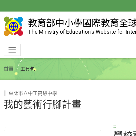
跳
到
主
教育部中小學國際教育全
要
The Ministry of Education's Website for Int
內
容
首頁
工具包
臺北市立中正高級中學
我的藝術行腳計畫
:::
:::
學校