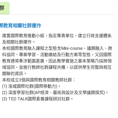
群
際教育相關社群運作
建置國際教育推動小組，指定專責單位，建立行政支援體系
及相關社群運作。
本校國際教育融入課程之型態含Mini-course、議題融入、跨
科協同、專案學習、活動連結及行動方案等型態，又因國際
教育通常牽涉範圍甚廣，因此教學實施之基本策略乃採跨領
域協同，並進行教師社群課程共備，以提供學生完整與相互
關聯的資訊。
本校成立3個與國際教育相關教師社群：
(1) 洛城國際社群(國際移動力)。
(2) 深度學習社群(AP經濟、藝術與設計及文學議題探究)。
(3) TED TALK國際素養課程研討社群。