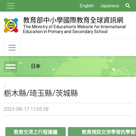
跳
搜
English
Japanese
到
尋
主
教育部中小學國際教育全球資訊網
要
The Ministry of Education's Website for International
Education in Primary and Secondary School
內
容
日本
breadcrumb
:::
栃木縣/琦玉縣/茨城縣
2023-08-17 11:05:38
教育交流之行程建議
教育視訊交流學習的學習