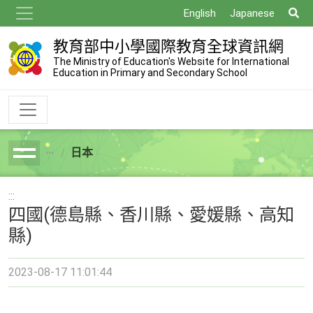
跳
搜
English
Japanese
到
尋
主
教育部中小學國際教育全球資訊網
要
The Ministry of Education's Website for International
Education in Primary and Secondary School
內
容
日本
breadcrumb
:::
四國(德島縣、香川縣、愛媛縣、高知
縣)
2023-08-17 11:01:44