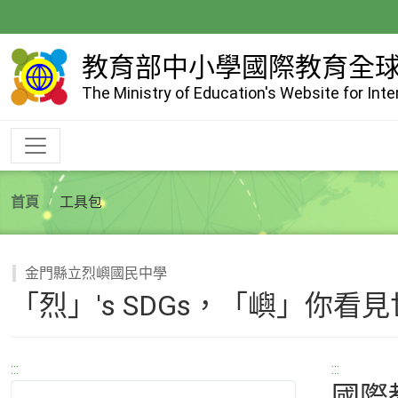
跳
到
主
教育部中小學國際教育全
要
The Ministry of Education's Website for Int
內
容
首頁
工具包
金門縣立烈嶼國民中學
「烈」's SDGs，「嶼」你看
:::
:::
國際