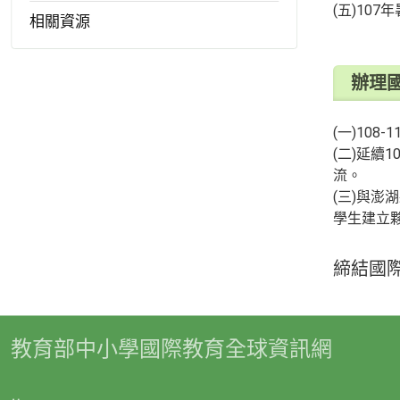
(五)10
相關資源
辦理
(一)10
(二)延續1
流。
(三)與
學生建立
締結國
教育部中小學國際教育全球資訊網