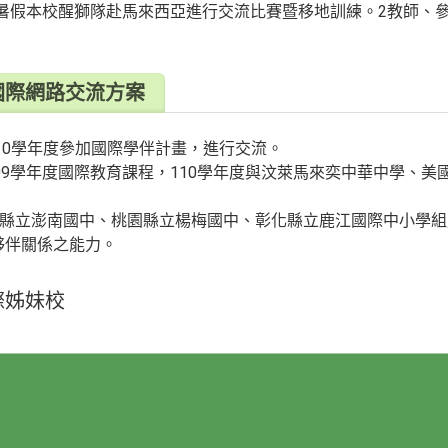
7年暑假本校醒獅隊赴馬來西亞進行交流比賽暨移地訓練。2教師、參
國際網路交流方案
8-110學年度參加國際學伴計畫，進行交流。
09學年度國際教育課程，110學年度與汶萊馬來奕中華中學、美國加州舊金山Ly
澎湖縣立澎南國中、桃園縣立楊梅國中、彰化縣立鹿江國際中小學
夥伴關係之能力。
際姊妹校