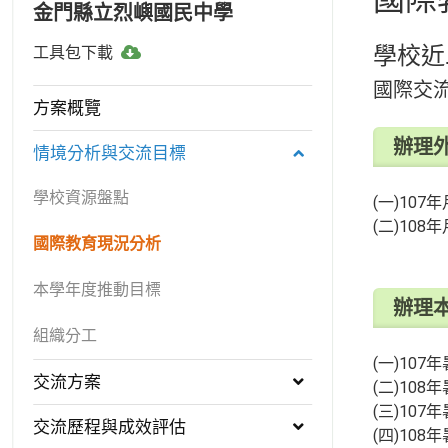
金門縣立烈嶼國民中學
工
學校近
工具包下載
具
國際交
包
方案概覽
下
辦理
載
情境分析與交流目標
學校資源盤點
(一)10
(二)10
國際教育現況分析
本學年度推動目標
辦理
組織分工
(一)10
交流方案
(二)10
(三)10
交流歷程與成效評估
(四)10