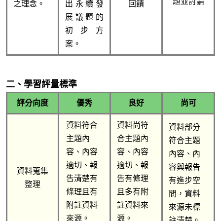
題並討論
之理念。
出永續發
回饋
展議題的
初步方
案。
二、學習評量標準
評分向度
優秀
良好
尚可
資料符合
資料尚符
資料部分
主題內
合主題內
符合主題
容、內容
容、內容
內容、內
適切、報
適切、報
容與報告
資料蒐集
告清楚有
告有條理
有進步空
整理
條理且有
且多有附
間，資料
附註資料
註資料來
來源未標
來源。
源。
註清楚。