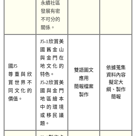
永續社區
發展有密
不可分的
關係。
J5-1欣賞美
國舊金山
與金門在
國J5 
地文化的
依據蒐集
雙語圖文
尊重與欣
特色。
資料內容
應用
擬定大
賞世界不
J5-2欣賞美
簡報檔案
綱、製作
同文化的
國與金門
製作
簡報
價值。
地區繪本
中的環境
或移民議
題。