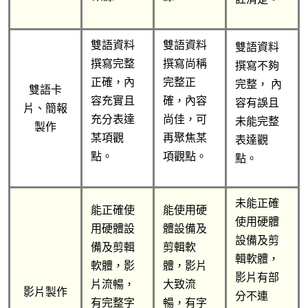
雙語資料
雙語資料
雙語資料
撰寫完整
撰寫尚稱
撰寫不夠
正確，內
完整正
完整， 內
雙語卡
容充實且
確，內容
容有誤且
片、簡報
充分表達
尚佳，可
未能完整
製作
某項觀
再聚焦某
表達觀
點。
項觀點。
點。
未能正確
能正確使
能使用硬
使用硬體
用硬體設
體設備及
設備及剪
備及剪輯
剪輯軟
輯軟體，
軟體，影
體，影片
影片有部
片流暢，
大致流
影片製作
分不連
有完整字
暢，有字