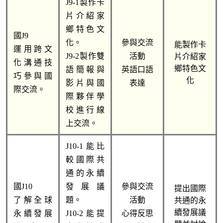
J9-1製作卡
片介紹家
鄉特色文
國J9 
化。
參與交流
能製作卡
運用跨文
J9-2製作雙
活動
片介紹家
化溝通技
鄉特色文
語簡報與
英語口語
巧參與國
化
影片與國
表達
際交流。
際夥伴學
校進行線
上交流。
J10-1能比
較國際共
通的永續
國J10 
發展議
參與交流
提出國際
了解全球
題。
活動
共通的永
續發展議
永續發展
J10-2能提
心得反思