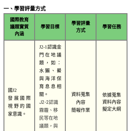
一、學習評量方式
國際教育
學習評量
議題實質
學習目標
學習任務
方式
內涵
J2-1認識金
門在地議
題，如：
水獺、鱟
與海洋保
育息息相
國J2
關。
資料蒐集
依據蒐集
發展國際
J2-2認識
資料內容
內容
視野的國
擬定大綱
霧霾、移
簡報作業
家意識。
民等在地
議題，與