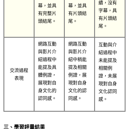
續，沒有
幕，並具
幕，並具
字幕，具
有完整片
有片頭結
有片頭結
頭結尾。
尾。
尾。
網路互動
網路互動
互動與介
與影片介
與影片介
紹過程中
紹過程中
紹中稍能
未能提及
能提及具
提及相關
相關例
交流過程
體例證，
例證，展
證，未展
表現
展現對自
現對自身
現對自身
身文化的
文化的認
文化認同
認同感。
同感。
感。
三、學習評量結果