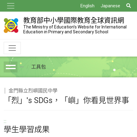
跳
搜
English
Japanese
到
尋
主
教育部中小學國際教育全球資訊網
要
The Ministry of Education's Website for International
Education in Primary and Secondary School
內
容
工具包
breadcrumb
金門縣立烈嶼國民中學
「烈」's SDGs，「嶼」你看見世界事
:::
學生學習成果