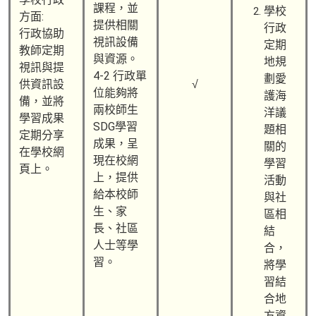
課程，並
學校
方面:
提供相關
行政
行政協助
視訊設備
定期
教師定期
與資源。
地規
視訊與提
4-2 行政單
劃愛
供資訊設
√
位能夠將
護海
備，並將
兩校師生
洋議
學習成果
SDG學習
題相
定期分享
成果，呈
關的
在學校網
現在校網
學習
頁上。
上，提供
活動
給本校師
與社
生、家
區相
長、社區
結
人士等學
合，
習。
將學
習結
合地
方資