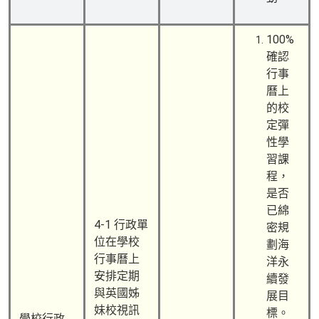
100%
確認
行事
曆上
的校
定彈
性學
習課
程，
是否
已綿
4-1 行政單
密規
位在學校
劃海
行事曆上
洋永
安排定期
續發
與英國姊
展目
妹校視訊
標。
學校行政