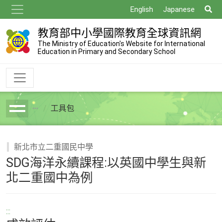
跳
搜
English
Japanese
到
尋
主
教育部中小學國際教育全球資訊網
要
The Ministry of Education's Website for International
Education in Primary and Secondary School
內
容
工具包
breadcrumb
新北市立二重國民中學
SDG海洋永續課程:以英國中學生與新
北二重國中為例
:::