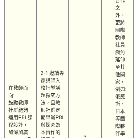
合作
之
外、
更將
國際
教師
社員
觸角
延伸
至其
2-1 邀請專
他國
家講師入
家，
在教師面
校指導議
例如:
向:​
題探究方
俄羅
鼓勵教師
法，且教
斯、
社群能夠
師社群定
日本
運用PBL課
期舉辦PBL
等國
程設計，
與探究為
際夥
加深加廣
本實作的
伴學
√