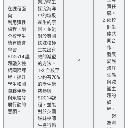
幫助學生
責任
在課程面
探究海洋
感。
向:
中的垃圾
兩校
利用彈性
產生的原
師生
課程，讓
因，並能
能共
全校學生
對於英國
同合
皆有機會
姊妹校師
作，
學習
生提出有
發展
SDGs14 議
效的減塑
√
愛護
題融入雙
的方法。
海洋
語國際課
1-2 全校至
生態
程，提升
少約有70%
與減
學生和國
的學生能
塑主
際夥伴參
夠參與
題的
與永續發
SDG14課
課
展行動的
程，並能
程，
意願。
對於英國
一起
姊妹校師
為海
生進行倡