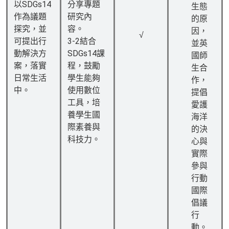
以SDGs14
分享專題
生態
作為議題
研究內
的原
探究，並
容。
因，
√
可提出行
3-2結合
並英
動解決方
SDGs14課
國師
案，落實
程，鼓勵
生合
日常生活
學生能夠
作，
中。
使用數位
提倡
工具，培
愛護
養學生國
海洋
際素養與
的決
科技力。
心與
實際
參與
行動
國際
倡議
行
動。