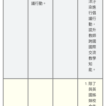
洋汙
議行動。
染進
行倡
議行
動，
提升
教師
跨國
國際
交流
教學
知
能。
除了
與英
國姊
妹校