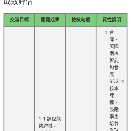
成效評估
交流目標
關鍵成果
檢核勾選
質性說明
台
灣、
英國
兩校
皆能
夠發
展
SDG14
校本
課
程，
鼓勵
學生
1-1 課程能
培養
夠跨域，
全球