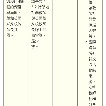
SDGs14課
讀書會。
校，
程的深度
2-2 跨領域
讓教
與廣度，
社群教師
師社
並和英國
與英國姊
群發
姊妹校的
妹校校師
揮最
師長共
長線上共
大效
備。
備會議，
益。
最少一
國際
次。
跨領
域社
群交
流活
動結
束
後，
安排
教師
社群
分享