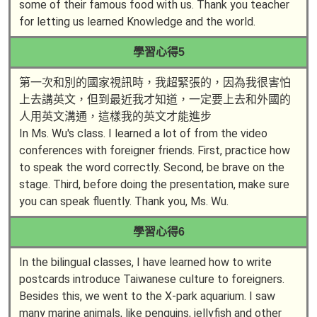
some of their famous food with us. Thank you teacher
for letting us learned Knowledge and the world.
學習心得5
第一次和別的國家視訊時，我超緊張的，因為我很害怕
上去講英文，但到最近我才知道，一定要上去和外國的
人用英文溝通，這樣我的英文才能進步
In Ms. Wu's class. I learned a lot of from the video
conferences with foreigner friends. First, practice how
to speak the word correctly. Second, be brave on the
stage. Third, before doing the presentation, make sure
you can speak fluently. Thank you, Ms. Wu.
學習心得6
In the bilingual classes, I have learned how to write
postcards introduce Taiwanese culture to foreigners.
Besides this, we went to the X-park aquarium. I saw
many marine animals, like penguins, jellyfish and other