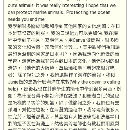
cute animals. It was really interesting. I hope that we
can protect marine animals. Protecting the ocean
needs you and me.
我學到很多關於簡報和學到其他國家的文化,例如：在日
本是穿整齊的制服。 我的口說能力可以更加油. 我在課
程中學到了拍片、寫明信片、用Canva 做簡報、很多國
家的文化和習慣、宗教信仰等等......，其中跟我們視訊讓
最印象深刻的國家是日本🇯🇵，因為我想向他們做的簡
學習，還有因為我非常喜歡日本的文化，他們說明的很
清楚，（他們的大阪燒、章魚燒和壽司看起來很好吃
😋）除了視訊之外，我們還製作了海洋的簡報，我和
Janie做的是為什麼海洋在求救(Why the ocean is calling
help) ，然後我也在其他學生的簡報中學到很多東西，例
如：為什麼台灣不制訂海洋保護法？和珊瑚白化的過程
是怎樣的？等等的知識，除了做簡報之外，我們也有去
淨灘，幫忙撿垃圾，在淨灘的過程中，我發現有很多人
抽完菸，煙蒂都亂丟，甚至還有人把玻璃瓶和洗髮精用
剩的瓶子丟在海灘上，然後美玲老師也有教我們用鳳梨