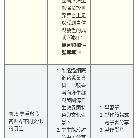
臺灣海洋生
態保育於世
界舞台上足
以感到自信
與驕傲的成
就 (例如：
稀有物種保
護等等)。
能透過網際
網路蒐集資
料，比較臺
灣海洋生態
與英國海洋
生態異同特
學習單
國J5 尊重與欣
色與文化背
製作簡報或
賞世界不同文化
景。
電子書分享
的價值
學生能於討
製作影片
論中，分享