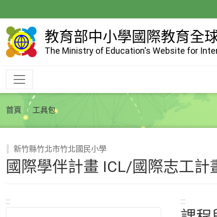
跳
到
主
教育部中小學國際教育全
要
The Ministry of Education's Website for Int
內
容
首頁
工具包
新竹縣竹北市竹北國民小學
國際學伴計畫 ICL/國際志工計畫 
:::
:::
課程