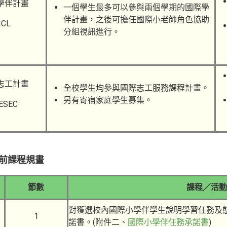
學伴計畫
一個學生最多可以參與兩個學期的國際學
伴計畫，之後可擔任國際小老師角色協助
ICL
分組視訊進行。
志工計畫
全校學生均參與國際志工服務課程計畫。
另有寄宿家庭學生募集。
ESEC
前課程規畫
節數
課程／活動
對獲選校內國際小學伴學生說明學習任務及
1
諾書。(附件二、
國際小學伴任務承諾書
)