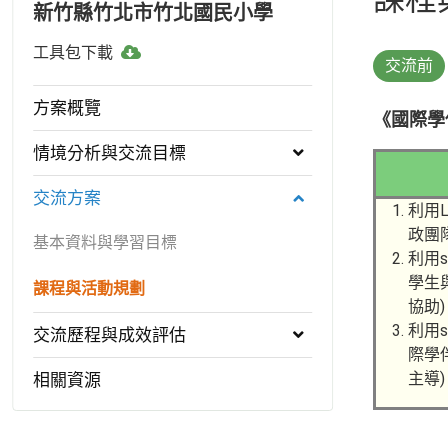
新竹縣竹北市竹北國民小學
工
工具包下載
交流前
具
包
方案概覽
《國際學伴
下
載
情境分析與交流目標
交流方案
利用
政團
基本資料與學習目標
利用
學生
課程與活動規劃
協助)
利用
交流歷程與成效評估
際學
主導)
相關資源