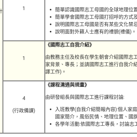
1
簡單認識國際志工母國的全球地理位
計
簡單學會國際志工母國打招呼的方式及
說明國際志工母國是否有某些文化禁
說明面對外籍人士應有的禮貌(禮儀)。
《國際志工自我介紹》
由教務主任及校長在學生朝會介紹國際志
1
家背景、專長；並請國際志工進行自我介紹
譯工作)。
《課程溝通與規畫》
由研發組長與國際志工進行課程討論:
4
入班教學(自我介紹簡報內容):個人家
(行政備課)
國家簡介，風俗民情、地理位置、國旗
各學年活動:依國際志工專長，討論志