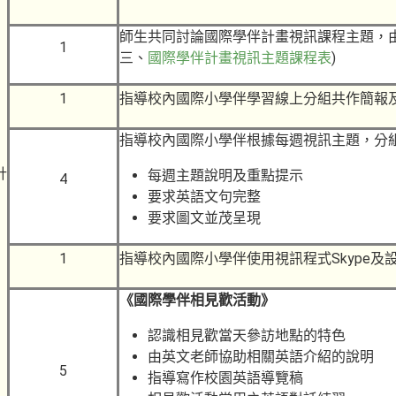
師生共同討論國際學伴計畫視訊課程主題，
1
三、
國際學伴計畫視訊主題課程表
)
1
指導校內國際小學伴學習線上分組共作簡報
指導校內國際小學伴根據每週視訊主題，分組
計
每週主題說明及重點提示
4
要求英語文句完整
要求圖文並茂呈現
1
指導校內國際小學伴使用視訊程式Skype及設
《國際學伴相見歡活動》
認識相見歡當天參訪地點的特色
由英文老師協助相關英語介紹的說明
5
指導寫作校園英語導覽稿