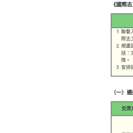
《國際志
聯繫
際志
規畫
括：
隊。
安排
（一）遴
交流