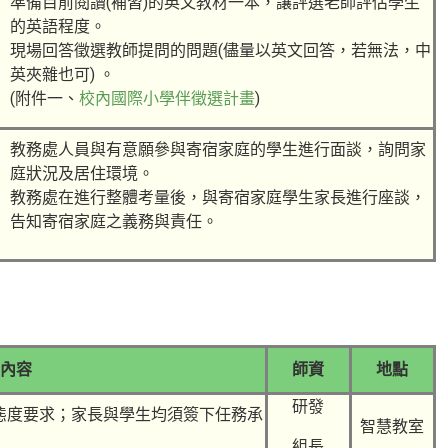
準備目前閱讀(補習)的英文教材一本，讓評選老師評估學生
的英語程度。
現場回答徵選教師提問的問題(儘量以英文回答，若無法，中
英夾雜也可) 。
(附件一、
校內國際小學伴徵選計畫
)
教務處人員與有意願參與寄宿家庭的學生進行面談，詢問家
庭狀況及居住環境。
教務處在進行整體考量後，與寄宿家庭學生家長進行座談，
告知寄宿家庭之義務與責任。
內容
師資
地點
研發
態度要求；家長與學生均須簽下任務承
智慧教室
組長