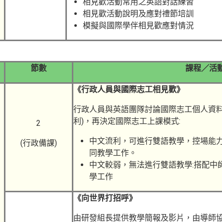
相見歡活動常用之英語對話練習
相見歡活動說明及應對禮節培訓
模擬與國際學伴相見歡應對情況
節數
課程／活
《行政人員與國際志工相見歡》
行政人員與英語團隊討論國際志工個人資料
利)，再決定國際志工上課模式:
2
中文流利，可進行雙語教學，控場能力
(行政備課)
同教學工作。
中文較弱，無法進行雙語教學:搭配中
學工作
《向世界打招呼》
由研發組長提供教學簡報及影片，由導師