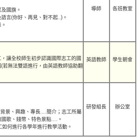
導師
各班教室
置及國旗。
語言(你好、再見、對不起…)。
忌。
工，讓全校師生初步認識國際志工的國
英語教師
學生朝會
(若無法雙語進行，由英語教師協助翻
研發組長
辦公室
庭背景、興趣、專長……簡介；志工所屬
國歌、錢幣、特色景點……。
工如何進行各學年進行教學活動。