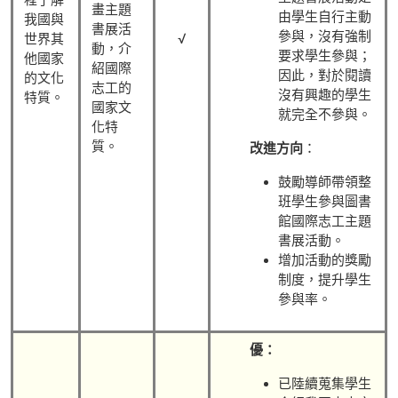
程了解
畫主題
由學生自行主動
我國與
書展活
參與，沒有強制
√
世界其
動，介
要求學生參與；
他國家
紹國際
因此，對於閱讀
的文化
志工的
沒有興趣的學生
特質。
國家文
就完全不參與。
化特
質。
改進方向
：
鼓勵導師帶領整
班學生參與圖書
館國際志工主題
書展活動。
增加活動的獎勵
制度，提升學生
參與率。
優：
已陸續蒐集學生