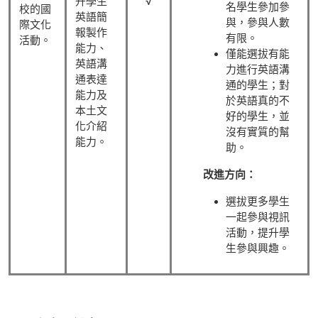
√
升學生
名學生參加參
校的國
英語簡
與，參與人數
際文化
報製作
有限。
活動。
能力、
僅能選拔有能
英語溝
力進行英語溝
通表達
通的學生；對
能力及
於英語真的不
本土文
好的學生，並
化介紹
沒有實質的幫
能力。
助。
改進方向：
選拔更多學生
一起參與視訊
活動，提升學
生參與興趣。