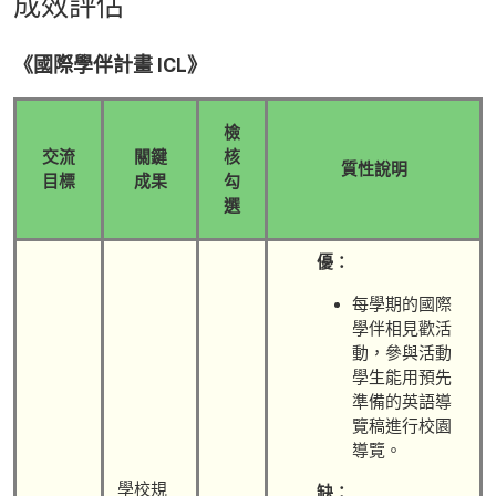
成效評估
《國際學伴計畫 ICL》
檢
交流
關鍵
核
質性說明
目標
成果
勾
選
優：
每學期的國際
學伴相見歡活
動，參與活動
學生能用預先
準備的英語導
覽稿進行校園
導覽。
學校規
缺：