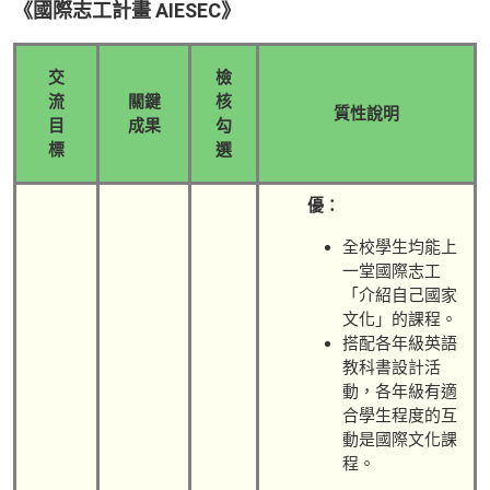
《國際志工計畫 AIESEC》
交
檢
流
關鍵
核
質性說明
目
成果
勾
標
選
優：
全校學生均能上
一堂國際志工
「介紹自己國家
文化」的課程。
搭配各年級英語
教科書設計活
動，各年級有適
合學生程度的互
動是國際文化課
程。