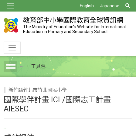
跳
搜
English
Japanese
到
尋
主
教育部中小學國際教育全球資訊網
要
The Ministry of Education's Website for International
Education in Primary and Secondary School
內
容
工具包
breadcrumb
新竹縣竹北市竹北國民小學
國際學伴計畫 ICL/國際志工計畫
AIESEC
:::