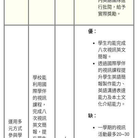
內英語團隊進
行批閱，給予
實際獎勵。
優：
學生均能完成
八次視訊英文
簡報。
透過國際學伴
的視訊課程提
升學生英語簡
學校能
報製作能力、
利用國
英語溝通表達
際學伴
能力及本土文
的視訊
化介紹能力。
課程，
完成八
缺：
次視訊
運用多
英文簡
一學期的視訊
元方式
報，提
活動最多20~30
參與學