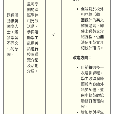
畫每學
但是對於校外
期的國
相見歡活動，
透過活
際學伴
因課外的英文
動接觸
相見歡
難度過高，即
國際人
活動，
使上過英文介
士，觸
參與活
√
紹課程，仍無
發學習
動學生
法使用英文介
不同文
能用英
紹校外環境。
化的意
語進行
願。
校園導
改進方向：
覽介紹
及活動
目前每週多一
介紹。
次培訓課程，
學生必須演練
簡報內容給外
籍英師聽，並
由中籍英師協
助修訂簡報內
容。
增加參與學生