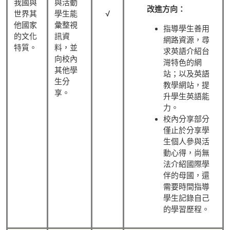
我國與
與活動
改進方向：
√
世界其
學生能
他國家
彙整視
指導學生善用
的文化
訊資
網路資源，尋
特質。
料，並
求英語介紹台
向校內
灣特色的網
其他學
站；以及英語
生分
教學網站，提
享。
升學生英語能
力。
校內分享部分
僅止於分享學
生個人參與活
動心得，尚無
法介紹國際學
伴的母國，還
需要時間指導
學生記錄自己
的學習歷程。