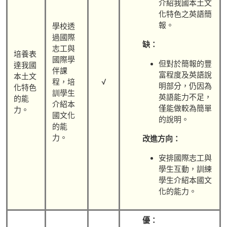
介紹我國本土文
化特色之英語簡
報。
學校透
過國際
缺：
志工與
培養表
國際學
但對於簡報的豐
達我國
伴課
富程度及英語說
本土文
√
程，培
明部分，仍因為
化特色
訓學生
英語能力不足，
的能
介紹本
僅能做較為簡單
力。
國文化
的說明。
的能
力。
改進方向：
安排國際志工與
學生互動，訓練
學生介紹本國文
化的能力。
優：