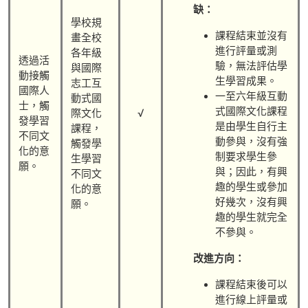
缺：
學校規
課程結束並沒有
畫全校
進行評量或測
各年級
透過活
驗，無法評估學
與國際
動接觸
生學習成果。
志工互
國際人
一至六年級互動
動式國
士，觸
式國際文化課程
√
際文化
發學習
是由學生自行主
課程，
不同文
動參與，沒有強
觸發學
化的意
制要求學生參
生學習
願。
與；因此，有興
不同文
趣的學生或參加
化的意
好幾次，沒有興
願。
趣的學生就完全
不參與。
改進方向：
課程結束後可以
進行線上評量或