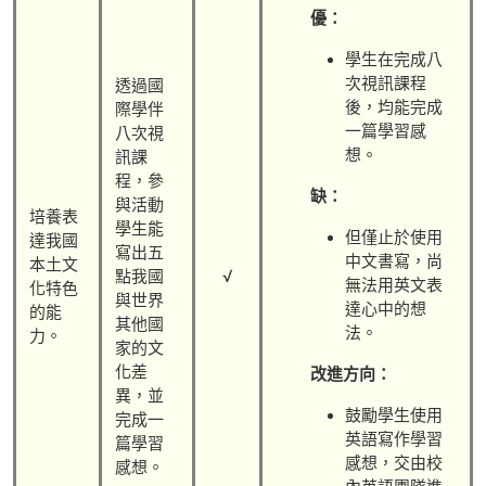
優：
學生在完成八
次視訊課程
透過國
後，均能完成
際學伴
一篇學習感
八次視
想。
訊課
程，參
缺：
與活動
培養表
學生能
但僅止於使用
達我國
寫出五
中文書寫，尚
本土文
√
點我國
無法用英文表
化特色
與世界
達心中的想
的能
其他國
法。
力。
家的文
化差
改進方向：
異，並
鼓勵學生使用
完成一
英語寫作學習
篇學習
感想，交由校
感想。