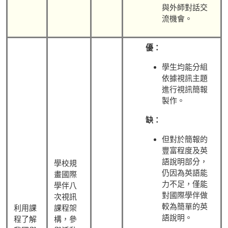
與外師對話交
流機會。
優：
學生均能分組
依據視訊主題
進行視訊簡報
製作。
缺：
但對於簡報的
豐富程度及英
語說明部分，
學校規
仍因為英語能
畫國際
力不足，僅能
學伴八
對國際學伴做
次視訊
較為簡單的英
利用課
課程架
語說明。
程了解
構，參