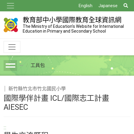
跳
搜
English
Japanese
到
尋
主
教育部中小學國際教育全球資訊網
要
The Ministry of Education's Website for International
Education in Primary and Secondary School
內
容
工具包
breadcrumb
新竹縣竹北市竹北國民小學
國際學伴計畫 ICL/國際志工計畫
AIESEC
:::