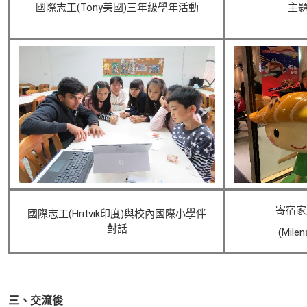
國際志工(Tony美國)三年級學年活動
主題
寄宿家
國際志工(Hritvik印度)與校內國際小學伴
對話
(Mil
三、交流後