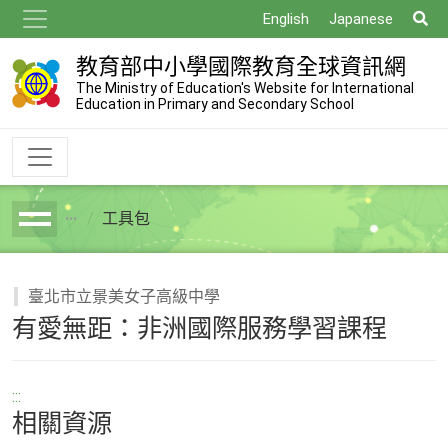
跳
搜
English
Japanese
到
尋
主
教育部中小學國際教育全球資訊網
要
The Ministry of Education's Website for International
Education in Primary and Secondary School
內
容
工具包
breadcrumb
臺北市立景美女子高級中學
有愛無距：非洲國際服務學習課程
:::
相關資源