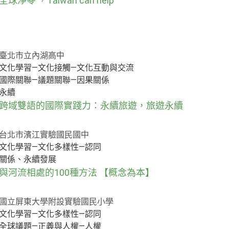
全球淨零 ，Taiwan can help
臺北市立內湖高中
文化學習—文化接觸—文化互動與交流
國際關聯—議題關聯—因果關係
永續
跨域雙語的國際實踐力：永續旅遊，旅遊永續
台北市濱江實驗國民國中
文化學習—文化多樣性—認同
關係、永續發展
與河流相處的100種方法 【概念為本】
國立屏東大學附設實驗國民小學
文化學習—文化多樣性—認同
全球議題—正義與人權—人權