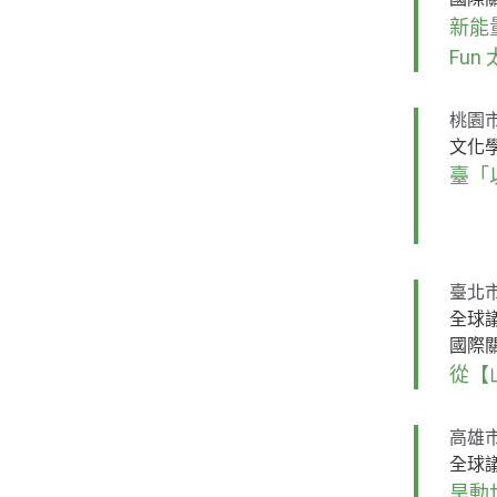
新能量
Fun
桃園
文化
臺「
臺北
全球
國際
從【
高雄
全球
旱動