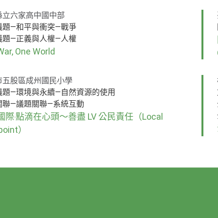
縣立六家高中國中部
議題—和平與衝突—戰爭
議題—正義與人權—人權
War, One World
市五股區成州國民小學
議題—環境與永續—自然資源的使用
關聯—議題關聯—系統互動
際‧點滴在心頭～善盡 LV 公民責任（Local
point）