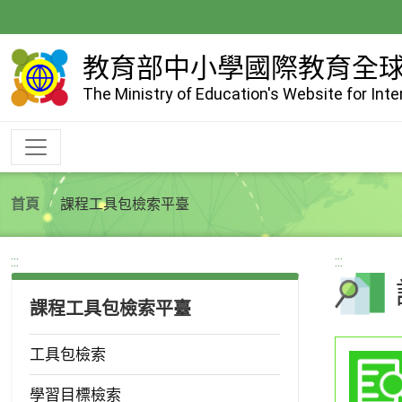
跳
到
主
教育部中小學國際教育全
要
The Ministry of Education's Website for Int
內
容
首頁
課程工具包檢索平臺
:::
:::
課程工具包檢索平臺
工具包檢索
學習目標檢索