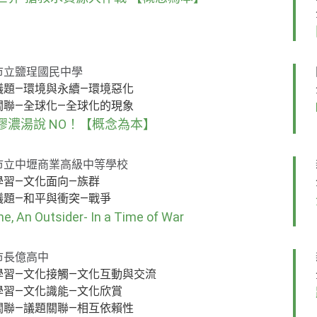
市立鹽珵國民中學
議題—環境與永續—環境惡化
關聯—全球化—全球化的現象
膠濃湯說 NO！【概念為本】
市立中壢商業高級中等學校
學習—文化面向—族群
議題—和平與衝突—戰爭
e, An Outsider- In a Time of War
市長億高中
學習—文化接觸—文化互動與交流
學習—文化識能—文化欣賞
關聯—議題關聯—相互依賴性